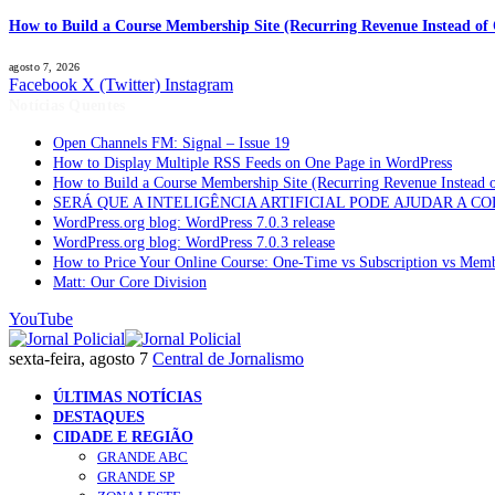
How to Build a Course Membership Site (Recurring Revenue Instead of 
agosto 7, 2026
Facebook
X (Twitter)
Instagram
Notícias Quentes
Open Channels FM: Signal – Issue 19
How to Display Multiple RSS Feeds on One Page in WordPress
How to Build a Course Membership Site (Recurring Revenue Instead 
SERÁ QUE A INTELIGÊNCIA ARTIFICIAL PODE AJUDAR A C
WordPress.org blog: WordPress 7.0.3 release
WordPress.org blog: WordPress 7.0.3 release
How to Price Your Online Course: One-Time vs Subscription vs Mem
Matt: Our Core Division
YouTube
sexta-feira, agosto 7
Central de Jornalismo
ÚLTIMAS NOTÍCIAS
DESTAQUES
CIDADE E REGIÃO
GRANDE ABC
GRANDE SP