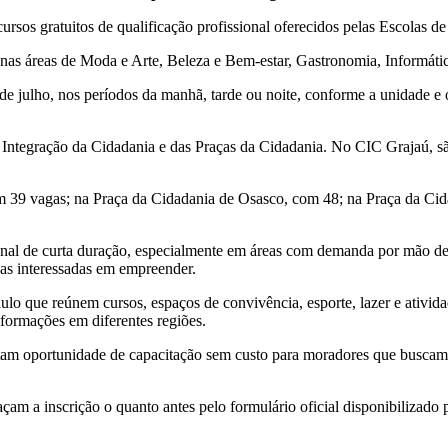
os gratuitos de qualificação profissional oferecidos pelas Escolas de 
 nas áreas de Moda e Arte, Beleza e Bem-estar, Gastronomia, Informát
de julho, nos períodos da manhã, tarde ou noite, conforme a unidade e 
e Integração da Cidadania e das Praças da Cidadania. No CIC Grajaú, s
m 39 vagas; na Praça da Cidadania de Osasco, com 48; na Praça da Ci
ional de curta duração, especialmente em áreas com demanda por mão de
oas interessadas em empreender.
lo que reúnem cursos, espaços de convivência, esporte, lazer e ativi
formações em diferentes regiões.
ntam oportunidade de capacitação sem custo para moradores que buscam 
çam a inscrição o quanto antes pelo formulário oficial disponibilizado 