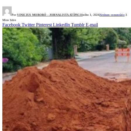
Por
VINICIUS MORORÓ - JORNALISTA ATÍPICO
julho 1, 2026
Nenhum comentário
3
Mins lidos
Facebook
Twitter
Pinterest
LinkedIn
Tumblr
E-mail