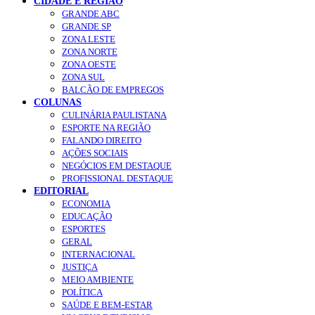
CIDADE E REGIÃO
GRANDE ABC
GRANDE SP
ZONA LESTE
ZONA NORTE
ZONA OESTE
ZONA SUL
BALCÃO DE EMPREGOS
COLUNAS
CULINÁRIA PAULISTANA
ESPORTE NA REGIÃO
FALANDO DIREITO
AÇÕES SOCIAIS
NEGÓCIOS EM DESTAQUE
PROFISSIONAL DESTAQUE
EDITORIAL
ECONOMIA
EDUCAÇÃO
ESPORTES
GERAL
INTERNACIONAL
JUSTIÇA
MEIO AMBIENTE
POLÍTICA
SAÚDE E BEM-ESTAR