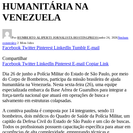
HUMANITÁRIA NA
VENEZUELA
Por
HUMBERTO ALIPERTI JORNALISTA HOSTINGPRESS
junho 26, 2026
Nenhum
comentário
2 Mins lidos
Facebook
Twitter
Pinterest
LinkedIn
Tumblr
E-mail
Compartilhar
Facebook
Twitter
LinkedIn
Pinterest
E-mail
Copiar Link
Dia 26 de junho a Polícia Militar do Estado de São Paulo, por meio
do Corpo de Bombeiros, participa da missão brasileira de ajuda
humanitária na Venezuela. Nesta sexta-feira (26), uma equipe
especializada embarca da Base Aérea de Guarulhos para integrar a
força-tarefa nacional que atuará em operações de busca e
salvamento em estruturas colapsadas.
A comitiva paulista é composta por 14 integrantes, sendo 11
bombeiros, dois médicos do Quadro de Saúde da Polícia Militar, um
capitão da Defesa Civil do Estado de São Paulo e um cão de buscas.
Todos os profissionais possuem capacitação específica para atuar em
ocorrências de alta complexidade, empregando técnicas e