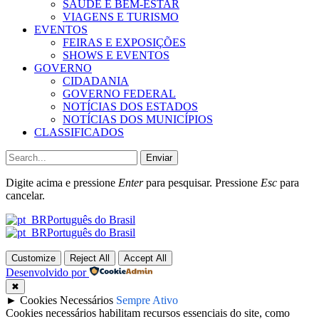
SAÚDE E BEM-ESTAR
VIAGENS E TURISMO
EVENTOS
FEIRAS E EXPOSIÇÕES
SHOWS E EVENTOS
GOVERNO
CIDADANIA
GOVERNO FEDERAL
NOTÍCIAS DOS ESTADOS
NOTÍCIAS DOS MUNICÍPIOS
CLASSIFICADOS
Enviar
Digite acima e pressione
Enter
para pesquisar. Pressione
Esc
para
cancelar.
Português do Brasil
Português do Brasil
Customize
Reject All
Accept All
Desenvolvido por
✖
►
Cookies Necessários
Sempre Ativo
Cookies necessários habilitam recursos essenciais do site, como