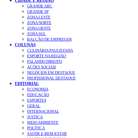
CIDADE E REGIÃO
GRANDE ABC
GRANDE SP
ZONA LESTE
ZONA NORTE
ZONA OESTE
ZONA SUL
BALCÃO DE EMPREGOS
COLUNAS
CULINÁRIA PAULISTANA
ESPORTE NA REGIÃO
FALANDO DIREITO
AÇÕES SOCIAIS
NEGÓCIOS EM DESTAQUE
PROFISSIONAL DESTAQUE
EDITORIAL
ECONOMIA
EDUCAÇÃO
ESPORTES
GERAL
INTERNACIONAL
JUSTIÇA
MEIO AMBIENTE
POLÍTICA
SAÚDE E BEM-ESTAR