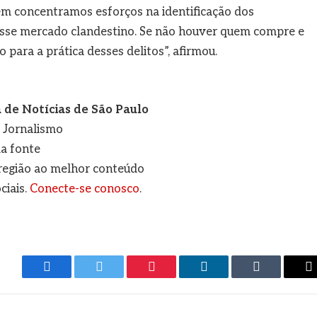
ém concentramos esforços na identificação dos
desse mercado clandestino. Se não houver quem compre e
 para a prática desses delitos”, afirmou.
de Notícias de São Paulo
e Jornalismo
a fonte
a região ao melhor conteúdo
ciais.
Conecte-se conosco
.
Facebook
Twitter
Pinterest
LinkedIn
Tumblr
E
m