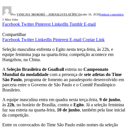
Por
VINICIUS MORORÓ - JORNALISTA ATÍPICO
junho 10, 2026
Nenhum comentário
2 Mins lidos
Facebook
Twitter
Pinterest
LinkedIn
Tumblr
E-mail
Compartilhar
Facebook
Twitter
LinkedIn
Pinterest
E-mail
Copiar Link
Seleção masculina enfrenta o Egito nesta terça-feira, às 22h, e
equipe feminina joga na quarta-feira; competição acontece em
Hangzhou, na China.
A
Seleção Brasileira de Goalball
estreia no
Campeonato
Mundial da modalidade
com a presença de
sete atletas do Time
São Paulo
, programa de fomento ao paradesporto desenvolvido em
parceria entre o Governo de São Paulo e o Comitê Paralímpico
Brasileiro.
A equipe masculina entra em quadra nesta terça-feira,
9 de junho
,
às
22h
, no horário de Brasília, contra o
Egito
. Já a seleção feminina
faz sua estreia na quarta-feira,
10 de junho
, também pela fase inicial
da competição.
Entre os convocados do Time São Paulo estão nomes da seleção