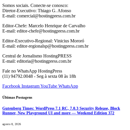
Somos sociais. Conecte-se conosco:
Diretor-Executivo: Thiago G. Afonso
E-mail: comercial@hostingpress.com.br
Editor-Chefe: Marcelo Henrique de Carvalho
E-mail: editor-chefe@hostingpress.com.br
Editor-Executivo-Regional: Vinicius Mororó
E-mail: editor-regionalsp@hostingpress.com.br
Central de Jornalismo HostingPRESS
E-mail: editoria@hostingpress.com.br
Fale no WhatsApp HostingPress
(11) 94792.0048 - Seg à sexta 08 às 18h
Facebook
Instagram
YouTube
WhatsApp
Últimas Postagens
Gutenberg Times: WordPress 7.1 RC, 7.0.3 Security Release, Block
Runner, New Playground UI and more — Weekend Edition 372
agosto 8, 2026