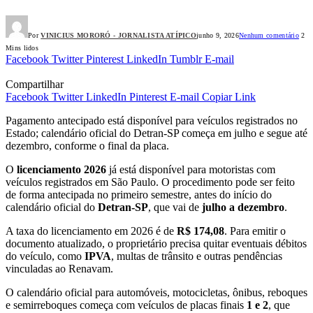
Por
VINICIUS MORORÓ - JORNALISTA ATÍPICO
junho 9, 2026
Nenhum comentário
2
Mins lidos
Facebook
Twitter
Pinterest
LinkedIn
Tumblr
E-mail
Compartilhar
Facebook
Twitter
LinkedIn
Pinterest
E-mail
Copiar Link
Pagamento antecipado está disponível para veículos registrados no
Estado; calendário oficial do Detran-SP começa em julho e segue até
dezembro, conforme o final da placa.
O
licenciamento 2026
já está disponível para motoristas com
veículos registrados em São Paulo. O procedimento pode ser feito
de forma antecipada no primeiro semestre, antes do início do
calendário oficial do
Detran-SP
, que vai de
julho a dezembro
.
A taxa do licenciamento em 2026 é de
R$ 174,08
. Para emitir o
documento atualizado, o proprietário precisa quitar eventuais débitos
do veículo, como
IPVA
, multas de trânsito e outras pendências
vinculadas ao Renavam.
O calendário oficial para automóveis, motocicletas, ônibus, reboques
e semirreboques começa com veículos de placas finais
1 e 2
, que