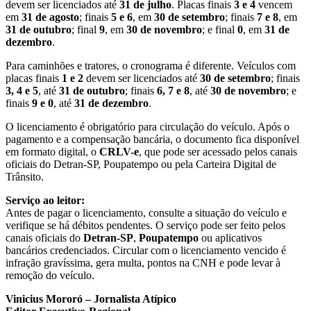
devem ser licenciados até
31 de julho
. Placas finais
3 e 4
vencem
em
31 de agosto
; finais
5 e 6
, em
30 de setembro
; finais
7 e 8
, em
31 de outubro
; final
9
, em
30 de novembro
; e final
0
, em
31 de
dezembro
.
Para caminhões e tratores, o cronograma é diferente. Veículos com
placas finais
1 e 2
devem ser licenciados até
30 de setembro
; finais
3, 4 e 5
, até
31 de outubro
; finais
6, 7 e 8
, até
30 de novembro
; e
finais
9 e 0
, até
31 de dezembro
.
O licenciamento é obrigatório para circulação do veículo. Após o
pagamento e a compensação bancária, o documento fica disponível
em formato digital, o
CRLV-e
, que pode ser acessado pelos canais
oficiais do Detran-SP, Poupatempo ou pela Carteira Digital de
Trânsito.
Serviço ao leitor:
Antes de pagar o licenciamento, consulte a situação do veículo e
verifique se há débitos pendentes. O serviço pode ser feito pelos
canais oficiais do
Detran-SP
,
Poupatempo
ou aplicativos
bancários credenciados. Circular com o licenciamento vencido é
infração gravíssima, gera multa, pontos na CNH e pode levar à
remoção do veículo.
Vinicius Mororó – Jornalista Atípico