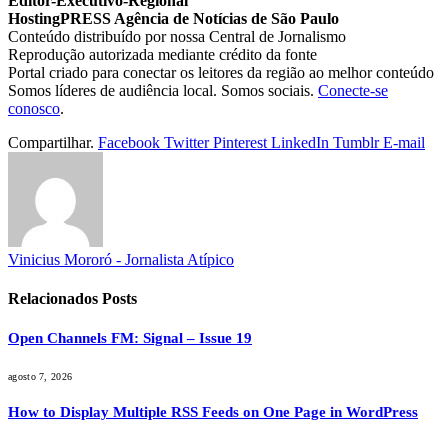
Editor-Executivo-Regional
HostingPRESS Agência de Notícias de São Paulo
Conteúdo distribuído por nossa Central de Jornalismo
Reprodução autorizada mediante crédito da fonte
Portal criado para conectar os leitores da região ao melhor conteúdo
Somos líderes de audiência local. Somos sociais.
Conecte-se
conosco
.
Compartilhar.
Facebook
Twitter
Pinterest
LinkedIn
Tumblr
E-mail
Vinicius Mororó - Jornalista Atípico
Relacionados
Posts
Open Channels FM: Signal – Issue 19
agosto 7, 2026
How to Display Multiple RSS Feeds on One Page in WordPress