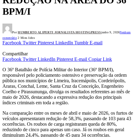
BPM/I
Por
HUMBERTO ALIPERTI JORNALISTA HOSTINGPRESS
junho 9, 2026
Nenhum
comentário
2 Mins lidos
Facebook
Twitter
Pinterest
LinkedIn
Tumblr
E-mail
Compartilhar
Facebook
Twitter
LinkedIn
Pinterest
E-mail
Copiar Link
O 36º Batalhão de Polícia Militar do Interior (36º BPM/I),
responsável pelo policiamento ostensivo e preservação da ordem
pública nos municípios de Limeira, Iracemápolis, Cordeirópolis,
Araras, Conchal, Leme, Santa Cruz da Conceição, Engenheiro
Coelho e Pirassununga, divulga os resultados referentes ao mês de
maio de 2026, destacando a expressiva redução dos principais
índices criminais em toda a região.
Na comparação entre os meses de abril e maio de 2026, os furtos de
veículos apresentaram redução de 58,3%, passando de 103 para 43
ocorrências. Os roubos de carga registraram queda de 80%,
reduzindo de cinco para apenas um caso. Já os roubos em geral
diminuíram 24,4%, passando de 45 para 34 ocorrências.