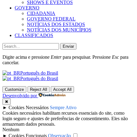
SHOWS E EVENTOS
GOVERNO
CIDADANIA
GOVERNO FEDERAL
NOTÍCIAS DOS ESTADOS
NOTÍCIAS DOS MUNICÍPIOS
CLASSIFICADOS
Enviar
Digite acima e pressione
Enter
para pesquisar. Pressione
Esc
para
cancelar.
Português do Brasil
Português do Brasil
Customize
Reject All
Accept All
Desenvolvido por
✖
►
Cookies Necessários
Sempre Ativo
Cookies necessários habilitam recursos essenciais do site, como
login seguro e ajustes de preferências de consentimento. Eles não
armazenam dados pessoais.
Nenhum
►
Cookies Funcionais
Observação