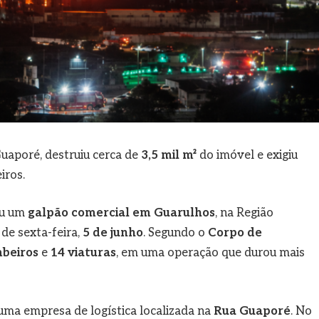
Guaporé, destruiu cerca de
3,5 mil m²
do imóvel e exigiu
iros.
iu um
galpão comercial em Guarulhos
, na Região
de sexta-feira,
5 de junho
. Segundo o
Corpo de
beiros
e
14 viaturas
, em uma operação que durou mais
 uma empresa de logística localizada na
Rua Guaporé
. No