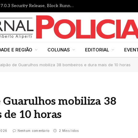
Gutenberg Times: WordPress 7.1 RC, 7.0.3 Security Release, Block Runner, New Playground UI and more — Weekend Edition 372
DADE E REGIÃO
COLUNAS
EDITORIAL
EVEN
alpão de Guarulhos mobiliza 38 bombeiros e dura mais de 10 horas
 Guarulhos mobiliza 38
 de 10 horas
 2026
Nenhum comentário
2 Mins lidos