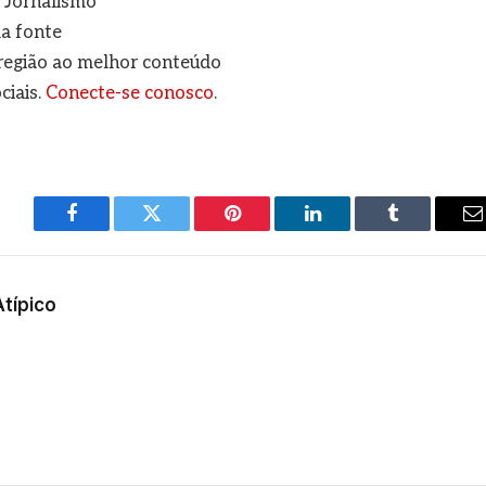
e Jornalismo
a fonte
a região ao melhor conteúdo
ciais.
Conecte-se conosco
.
Facebook
Twitter
Pinterest
LinkedIn
Tumblr
E
m
Atípico