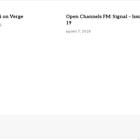
i on Verge
Open Channels FM: Signal – Iss
19
6
agosto 7, 2026