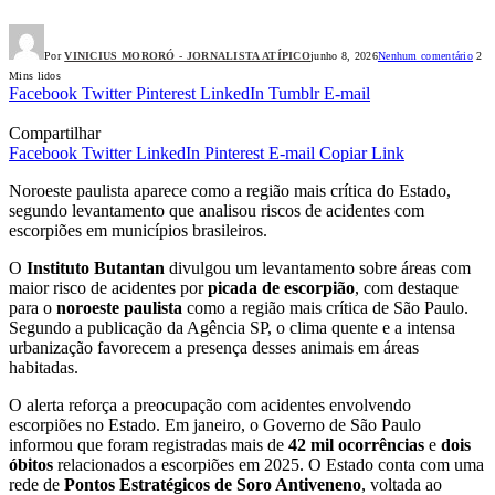
Por
VINICIUS MORORÓ - JORNALISTA ATÍPICO
junho 8, 2026
Nenhum comentário
2
Mins lidos
Facebook
Twitter
Pinterest
LinkedIn
Tumblr
E-mail
Compartilhar
Facebook
Twitter
LinkedIn
Pinterest
E-mail
Copiar Link
Noroeste paulista aparece como a região mais crítica do Estado,
segundo levantamento que analisou riscos de acidentes com
escorpiões em municípios brasileiros.
O
Instituto Butantan
divulgou um levantamento sobre áreas com
maior risco de acidentes por
picada de escorpião
, com destaque
para o
noroeste paulista
como a região mais crítica de São Paulo.
Segundo a publicação da Agência SP, o clima quente e a intensa
urbanização favorecem a presença desses animais em áreas
habitadas.
O alerta reforça a preocupação com acidentes envolvendo
escorpiões no Estado. Em janeiro, o Governo de São Paulo
informou que foram registradas mais de
42 mil ocorrências
e
dois
óbitos
relacionados a escorpiões em 2025. O Estado conta com uma
rede de
Pontos Estratégicos de Soro Antiveneno
, voltada ao