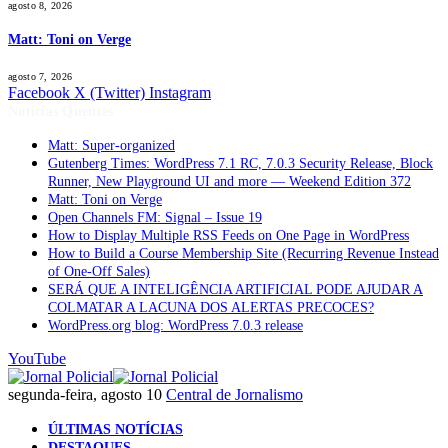
agosto 8, 2026
Matt: Toni on Verge
agosto 7, 2026
Facebook
X (Twitter)
Instagram
Notícias Quentes
Matt: Super-organized
Gutenberg Times: WordPress 7.1 RC, 7.0.3 Security Release, Block
Runner, New Playground UI and more — Weekend Edition 372
Matt: Toni on Verge
Open Channels FM: Signal – Issue 19
How to Display Multiple RSS Feeds on One Page in WordPress
How to Build a Course Membership Site (Recurring Revenue Instead
of One-Off Sales)
SERÁ QUE A INTELIGÊNCIA ARTIFICIAL PODE AJUDAR A
COLMATAR A LACUNA DOS ALERTAS PRECOCES?
WordPress.org blog: WordPress 7.0.3 release
YouTube
segunda-feira, agosto 10
Central de Jornalismo
ÚLTIMAS NOTÍCIAS
DESTAQUES