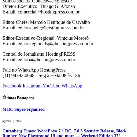
Somos sociais. Conecte-se conosco:
Diretor-Executivo: Thiago G. Afonso
E-mail: comercial@hostingpress.com.br
Editor-Chefe: Marcelo Henrique de Carvalho
E-mail: editor-chefe@hostingpress.com.br
Editor-Executivo-Regional: Vinicius Mororó
E-mail: editor-regionalsp@hostingpress.com.br
Central de Jornalismo HostingPRESS
E-mail: editoria@hostingpress.com.br
Fale no WhatsApp HostingPress
(11) 94792.0048 - Seg à sexta 08 às 18h
Facebook
Instagram
YouTube
WhatsApp
Últimas Postagens
Matt: Super-organized
agosto 9, 2026
Gutenberg Times: WordPress 7.1 RC, 7.0.3 Security Release, Block
Runner, New Playground UI and more — Weekend Edition 372