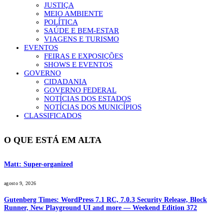
JUSTIÇA
MEIO AMBIENTE
POLÍTICA
SAÚDE E BEM-ESTAR
VIAGENS E TURISMO
EVENTOS
FEIRAS E EXPOSIÇÕES
SHOWS E EVENTOS
GOVERNO
CIDADANIA
GOVERNO FEDERAL
NOTÍCIAS DOS ESTADOS
NOTÍCIAS DOS MUNICÍPIOS
CLASSIFICADOS
O QUE ESTÁ EM ALTA
Matt: Super-organized
agosto 9, 2026
Gutenberg Times: WordPress 7.1 RC, 7.0.3 Security Release, Block
Runner, New Playground UI and more — Weekend Edition 372