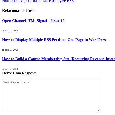
Humberto Aliperti Jornalista HostingPRESS
Relacionados
Posts
Open Channels FM: Signal – Issue 19
agosto 7, 2026
How to Display Multiple RSS Feeds on One Page in WordPress
agosto 7, 2026
How to Build a Course Membership Site (Recurring Revenue Instea
agosto 7, 2026
Deixe Uma Resposta