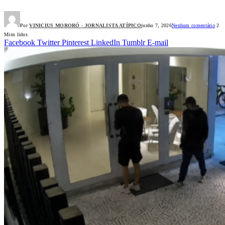
Por
VINICIUS MORORÓ - JORNALISTA ATÍPICO
junho 7, 2026
Nenhum comentário
2
Mins lidos
Facebook
Twitter
Pinterest
LinkedIn
Tumblr
E-mail