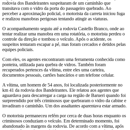
rodovia dos Bandeirantes suspeitaram de um caminhão que
transitava com o vidro da porta do passageiro quebrado. Ao
perceber a aproximação policial, o motorista da carreta iniciou fuga
e realizou manobras perigosas tentando atingir as viaturas.
O acompanhamento seguiu até a rodovia Castello Branco, onde ao
tentar realizar uma manobra em uma rotatória, o motorista perdeu o
controle da direção e tombou o veículo. Após o acidente, os
suspeitos tentaram escapar a pé, mas foram cercados e detidos pelas
equipes policiais.
Com eles, os agentes encontraram uma ferramenta conhecida como
ponteira, utilizada para quebra de vidros. Também foram
recuperados pertences da vítima, entre eles uma carteira,
documentos pessoais, cartões bancários e um telefone celular.
A vítima, um homem de 54 anos, foi localizada posteriormente no
km 41 da rodovia dos Bandeirantes. Ele relatou aos agentes que
aguardava para descarregar a carga na região de Barueri quando foi
surpreendido por três criminosos que quebraram o vidro da cabine e
invadiram o caminhão. Um dos assaltantes aparentava estar armado.
O motorista permaneceu refém por cerca de duas horas enquanto os
criminosos conduziam o veículo. Em determinado momento, foi
abandonado às margens da rodovia. De acordo com a vítima, após