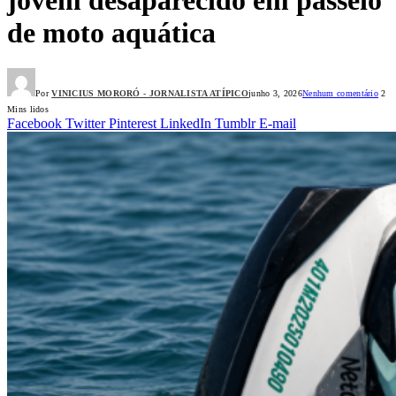
de moto aquática
Por
VINICIUS MORORÓ - JORNALISTA ATÍPICO
junho 3, 2026
Nenhum comentário
2
Mins lidos
Facebook
Twitter
Pinterest
LinkedIn
Tumblr
E-mail