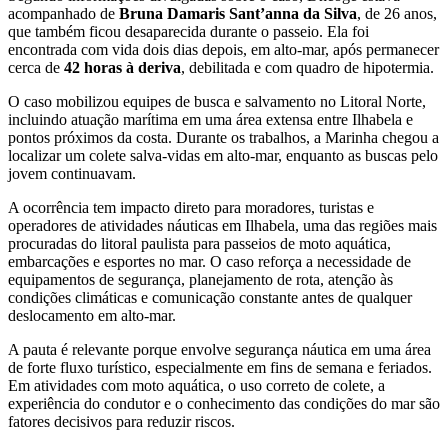
acompanhado de
Bruna Damaris Sant’anna da Silva
, de 26 anos,
que também ficou desaparecida durante o passeio. Ela foi
encontrada com vida dois dias depois, em alto-mar, após permanecer
cerca de
42 horas à deriva
, debilitada e com quadro de hipotermia.
O caso mobilizou equipes de busca e salvamento no Litoral Norte,
incluindo atuação marítima em uma área extensa entre Ilhabela e
pontos próximos da costa. Durante os trabalhos, a Marinha chegou a
localizar um colete salva-vidas em alto-mar, enquanto as buscas pelo
jovem continuavam.
A ocorrência tem impacto direto para moradores, turistas e
operadores de atividades náuticas em Ilhabela, uma das regiões mais
procuradas do litoral paulista para passeios de moto aquática,
embarcações e esportes no mar. O caso reforça a necessidade de
equipamentos de segurança, planejamento de rota, atenção às
condições climáticas e comunicação constante antes de qualquer
deslocamento em alto-mar.
A pauta é relevante porque envolve segurança náutica em uma área
de forte fluxo turístico, especialmente em fins de semana e feriados.
Em atividades com moto aquática, o uso correto de colete, a
experiência do condutor e o conhecimento das condições do mar são
fatores decisivos para reduzir riscos.