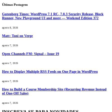
Últimas Postagens
Gutenberg Times: WordPress 7.1 RC, 7.0.3 Security Release, Block
Runner, New Playground UI and more — Weekend Edition 372
agosto 8, 2026
Matt: Toni on Verge
agosto 7, 2026
Open Channels FM: Signal – Issue 19
agosto 7, 2026
How to Display Multiple RSS Feeds on One Page in WordPress
agosto 7, 2026
How to Build a Course Membership Site (Recurring Revenue Instead
of One-Off Sales)
agosto 7, 2026
INSCREVA-SE PARA NOVIDADES