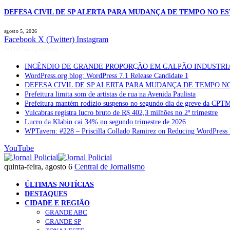
DEFESA CIVIL DE SP ALERTA PARA MUDANÇA DE TEMPO NO E
agosto 5, 2026
Facebook
X (Twitter)
Instagram
Notícias Quentes
INCÊNDIO DE GRANDE PROPORÇÃO EM GALPÃO INDUSTRI
WordPress.org blog: WordPress 7.1 Release Candidate 1
DEFESA CIVIL DE SP ALERTA PARA MUDANÇA DE TEMPO N
Prefeitura limita som de artistas de rua na Avenida Paulista
Prefeitura mantém rodízio suspenso no segundo dia de greve da CPT
Vulcabras registra lucro bruto de R$ 402,3 milhões no 2º trimestre
Lucro da Klabin cai 34% no segundo trimestre de 2026
WPTavern: #228 – Priscilla Collado Ramirez on Reducing WordPress 
YouTube
quinta-feira, agosto 6
Central de Jornalismo
ÚLTIMAS NOTÍCIAS
DESTAQUES
CIDADE E REGIÃO
GRANDE ABC
GRANDE SP