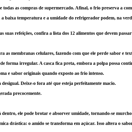
ase todas as compras de supermercado. Afinal, o frio preserva a c
a baixa temperatura e a umidade do refrigerador podem, na verdad
s suas refeições, confira a lista dos 12 alimentos que devem passar
a as membranas celulares, fazendo com que ele perde sabor e text
de forma irregular. A casca fica preta, embora a polpa possa cont
oma e sabor originais quando exposto ao frio intenso.
 desigual. Deixe-o fora até que esteja perfeitamente macio.
igerada precocemente.
á dentro, ele pode brotar e absorver umidade, tornando-se murcho
ica drástica: o amido se transforma em açúcar. Isso altera o sabo