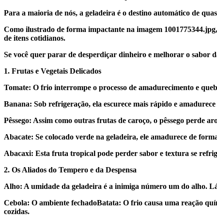
​Para a maioria de nós, a geladeira é o destino automático de qu
​Como ilustrado de forma impactante na imagem 1001775344.jpg, 
de itens cotidianos.
​Se você quer parar de desperdiçar dinheiro e melhorar o sabor da
​1. Frutas e Vegetais Delicados
​Tomate: O frio interrompe o processo de amadurecimento e quebr
​Banana: Sob refrigeração, ela escurece mais rápido e amadurece 
​Pêssego: Assim como outras frutas de caroço, o pêssego perde ar
​Abacate: Se colocado verde na geladeira, ele amadurece de forma
​Abacaxi: Esta fruta tropical pode perder sabor e textura se refr
​2. Os Aliados do Tempero e da Despensa
​Alho: A umidade da geladeira é a inimiga número um do alho. L
​Cebola: O ambiente fechado​Batata: O frio causa uma reação quím
cozidas.