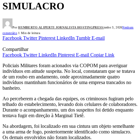
SIMULACRO
Por
HUMBERTO ALIPERTI JORNALISTA HOSTINGPRESS
junho 3, 2026
Nenhum
comentário
1 Min de leitura
Facebook
Twitter
Pinterest
LinkedIn
Tumblr
E-mail
Compartilhar
Facebook
Twitter
LinkedIn
Pinterest
E-mail
Copiar Link
Policiais Militares foram acionados via COPOM para averiguar
indivíduos em atitude suspeita. No local, constataram que se tratava
de um roubo em andamento, onde aproximadamente quatro
indivíduos mantinham funcionários de uma empresa trancados no
banheiro.
Ao perceberem a chegada das equipes, os criminosos fugiram pelo
telhado do estabelecimento, levando dois celulares de colaboradores.
Durante o acompanhamento, um dos suspeitos foi detido enquanto
tentava fugir em direção à Marginal Tietê.
Na abordagem, foi localizado em sua cintura um objeto semelhante
a uma arma de fogo, posteriormente identificado como simulacro.
Os demais envolvidos não foram localizados.