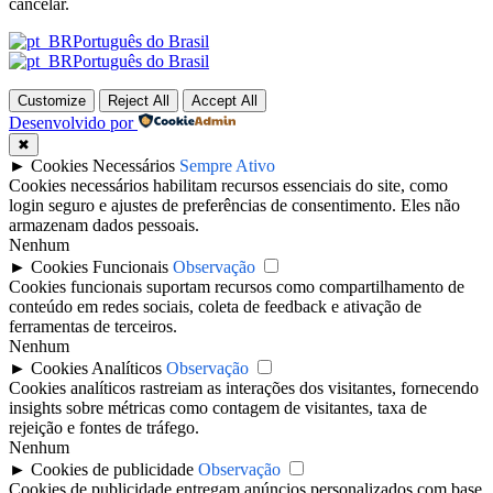
cancelar.
Português do Brasil
Português do Brasil
Customize
Reject All
Accept All
Desenvolvido por
✖
►
Cookies Necessários
Sempre Ativo
Cookies necessários habilitam recursos essenciais do site, como
login seguro e ajustes de preferências de consentimento. Eles não
armazenam dados pessoais.
Nenhum
►
Cookies Funcionais
Observação
Cookies funcionais suportam recursos como compartilhamento de
conteúdo em redes sociais, coleta de feedback e ativação de
ferramentas de terceiros.
Nenhum
►
Cookies Analíticos
Observação
Cookies analíticos rastreiam as interações dos visitantes, fornecendo
insights sobre métricas como contagem de visitantes, taxa de
rejeição e fontes de tráfego.
Nenhum
►
Cookies de publicidade
Observação
Cookies de publicidade entregam anúncios personalizados com base