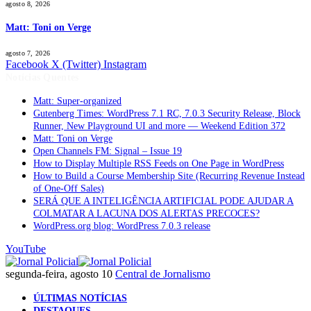
agosto 8, 2026
Matt: Toni on Verge
agosto 7, 2026
Facebook
X (Twitter)
Instagram
Notícias Quentes
Matt: Super-organized
Gutenberg Times: WordPress 7.1 RC, 7.0.3 Security Release, Block
Runner, New Playground UI and more — Weekend Edition 372
Matt: Toni on Verge
Open Channels FM: Signal – Issue 19
How to Display Multiple RSS Feeds on One Page in WordPress
How to Build a Course Membership Site (Recurring Revenue Instead
of One-Off Sales)
SERÁ QUE A INTELIGÊNCIA ARTIFICIAL PODE AJUDAR A
COLMATAR A LACUNA DOS ALERTAS PRECOCES?
WordPress.org blog: WordPress 7.0.3 release
YouTube
segunda-feira, agosto 10
Central de Jornalismo
ÚLTIMAS NOTÍCIAS
DESTAQUES