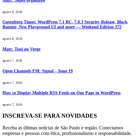
Matt: Super-organized
agosto 9, 2026
Gutenberg Times: WordPress 7.1 RC, 7.0.3 Security Release, Block
Runner, New Playground UI and more — Weekend Edition 372
agosto 8, 2026
Matt: Toni on Verge
agosto 7, 2026
Open Channels FM: Signal – Issue 19
agosto 7, 2026
How to Display Multiple RSS Feeds on One Page in WordPress
agosto 7, 2026
INSCREVA-SE PARA NOVIDADES
Receba as últimas notícias de São Paulo e região. Conectamos
empresas e pessoas com ética, profissionalismo e responsabilidade.