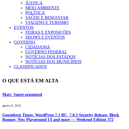
JUSTIÇA
MEIO AMBIENTE
POLÍTICA
SAÚDE E BEM-ESTAR
VIAGENS E TURISMO
EVENTOS
FEIRAS E EXPOSIÇÕES
SHOWS E EVENTOS
GOVERNO
CIDADANIA
GOVERNO FEDERAL
NOTÍCIAS DOS ESTADOS
NOTÍCIAS DOS MUNICÍPIOS
CLASSIFICADOS
O QUE ESTÁ EM ALTA
Matt: Super-organized
agosto 9, 2026
Gutenberg Times: WordPress 7.1 RC, 7.0.3 Security Release, Block
Runner, New Playground UI and more — Weekend Edition 372