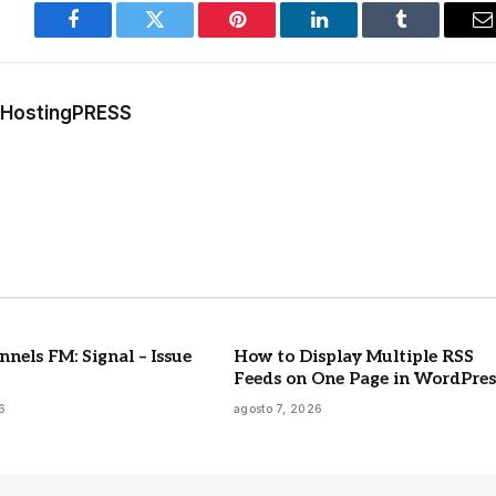
Facebook
Twitter
Pinterest
LinkedIn
Tumblr
E
m
a HostingPRESS
nels FM: Signal – Issue
How to Display Multiple RSS
Feeds on One Page in WordPres
6
agosto 7, 2026