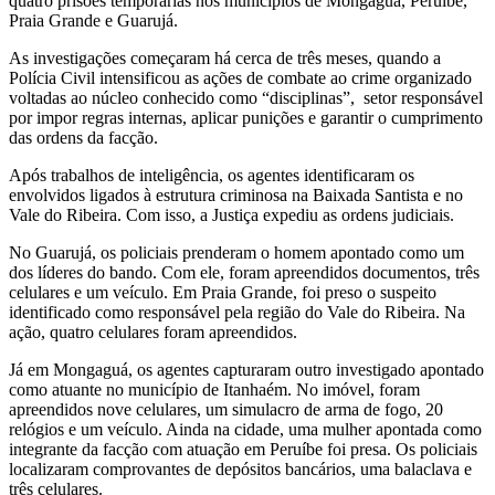
quatro prisões temporárias nos municípios de Mongaguá, Peruíbe,
Praia Grande e Guarujá.
As investigações começaram há cerca de três meses, quando a
Polícia Civil intensificou as ações de combate ao crime organizado
voltadas ao núcleo conhecido como “disciplinas”, setor responsável
por impor regras internas, aplicar punições e garantir o cumprimento
das ordens da facção.
Após trabalhos de inteligência, os agentes identificaram os
envolvidos ligados à estrutura criminosa na Baixada Santista e no
Vale do Ribeira. Com isso, a Justiça expediu as ordens judiciais.
No Guarujá, os policiais prenderam o homem apontado como um
dos líderes do bando. Com ele, foram apreendidos documentos, três
celulares e um veículo. Em Praia Grande, foi preso o suspeito
identificado como responsável pela região do Vale do Ribeira. Na
ação, quatro celulares foram apreendidos.
Já em Mongaguá, os agentes capturaram outro investigado apontado
como atuante no município de Itanhaém. No imóvel, foram
apreendidos nove celulares, um simulacro de arma de fogo, 20
relógios e um veículo. Ainda na cidade, uma mulher apontada como
integrante da facção com atuação em Peruíbe foi presa. Os policiais
localizaram comprovantes de depósitos bancários, uma balaclava e
três celulares.