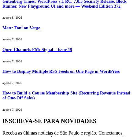
Gutenberg Times: WordPress 7.1 RC, 7.0.3 Security Release, Block
Runner, New Playground UI and more — Weekend Edition 372
agosto 8, 2026
Matt: Toni on Verge
agosto 7, 2026
Open Channels FM: Signal – Issue 19
agosto 7, 2026
How to Display Multiple RSS Feeds on One Page in WordPress
agosto 7, 2026
How to Build a Course Membership Site (Recurring Revenue Instead
of One-Off Sales)
agosto 7, 2026
INSCREVA-SE PARA NOVIDADES
Receba as últimas notícias de São Paulo e região. Conectamos