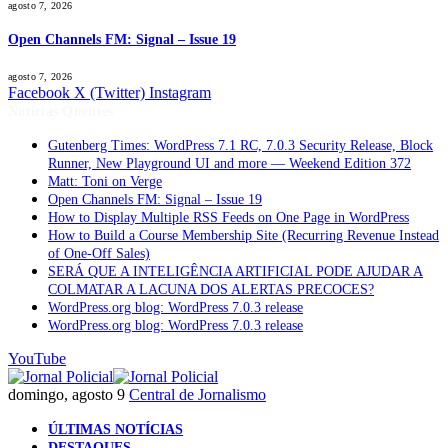
agosto 7, 2026
Open Channels FM: Signal – Issue 19
agosto 7, 2026
Facebook
X (Twitter)
Instagram
Notícias Quentes
Gutenberg Times: WordPress 7.1 RC, 7.0.3 Security Release, Block
Runner, New Playground UI and more — Weekend Edition 372
Matt: Toni on Verge
Open Channels FM: Signal – Issue 19
How to Display Multiple RSS Feeds on One Page in WordPress
How to Build a Course Membership Site (Recurring Revenue Instead
of One-Off Sales)
SERÁ QUE A INTELIGÊNCIA ARTIFICIAL PODE AJUDAR A
COLMATAR A LACUNA DOS ALERTAS PRECOCES?
WordPress.org blog: WordPress 7.0.3 release
WordPress.org blog: WordPress 7.0.3 release
YouTube
domingo, agosto 9
Central de Jornalismo
ÚLTIMAS NOTÍCIAS
DESTAQUES