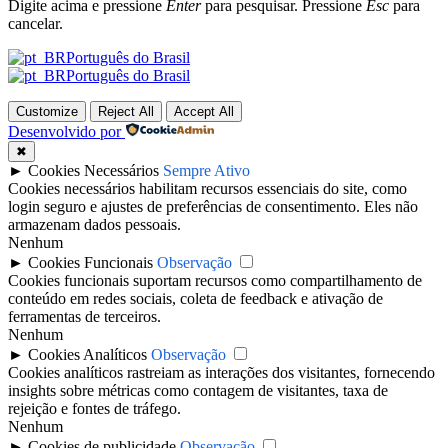
Digite acima e pressione
Enter
para pesquisar. Pressione
Esc
para
cancelar.
Português do Brasil
Português do Brasil
Customize
Reject All
Accept All
Desenvolvido por
✖
►
Cookies Necessários
Sempre Ativo
Cookies necessários habilitam recursos essenciais do site, como
login seguro e ajustes de preferências de consentimento. Eles não
armazenam dados pessoais.
Nenhum
►
Cookies Funcionais
Observação
Cookies funcionais suportam recursos como compartilhamento de
conteúdo em redes sociais, coleta de feedback e ativação de
ferramentas de terceiros.
Nenhum
►
Cookies Analíticos
Observação
Cookies analíticos rastreiam as interações dos visitantes, fornecendo
insights sobre métricas como contagem de visitantes, taxa de
rejeição e fontes de tráfego.
Nenhum
►
Cookies de publicidade
Observação