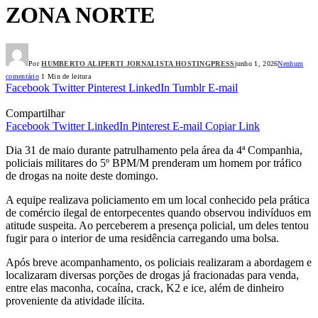
ZONA NORTE
Por
HUMBERTO ALIPERTI JORNALISTA HOSTINGPRESS
junho 1, 2026
Nenhum
comentário
1 Min de leitura
Facebook
Twitter
Pinterest
LinkedIn
Tumblr
E-mail
Compartilhar
Facebook
Twitter
LinkedIn
Pinterest
E-mail
Copiar Link
Dia 31 de maio durante patrulhamento pela área da 4ª Companhia,
policiais militares do 5º BPM/M prenderam um homem por tráfico
de drogas na noite deste domingo.
A equipe realizava policiamento em um local conhecido pela prática
de comércio ilegal de entorpecentes quando observou indivíduos em
atitude suspeita. Ao perceberem a presença policial, um deles tentou
fugir para o interior de uma residência carregando uma bolsa.
Após breve acompanhamento, os policiais realizaram a abordagem e
localizaram diversas porções de drogas já fracionadas para venda,
entre elas maconha, cocaína, crack, K2 e ice, além de dinheiro
proveniente da atividade ilícita.