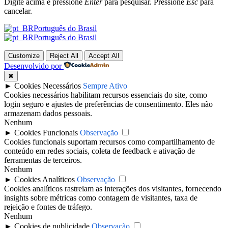
Digite acima e pressione
Enter
para pesquisar. Pressione
Esc
para
cancelar.
Português do Brasil
Português do Brasil
Customize
Reject All
Accept All
Desenvolvido por
✖
►
Cookies Necessários
Sempre Ativo
Cookies necessários habilitam recursos essenciais do site, como
login seguro e ajustes de preferências de consentimento. Eles não
armazenam dados pessoais.
Nenhum
►
Cookies Funcionais
Observação
Cookies funcionais suportam recursos como compartilhamento de
conteúdo em redes sociais, coleta de feedback e ativação de
ferramentas de terceiros.
Nenhum
►
Cookies Analíticos
Observação
Cookies analíticos rastreiam as interações dos visitantes, fornecendo
insights sobre métricas como contagem de visitantes, taxa de
rejeição e fontes de tráfego.
Nenhum
►
Cookies de publicidade
Observação