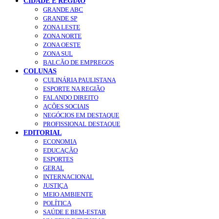
CIDADE E REGIÃO
GRANDE ABC
GRANDE SP
ZONA LESTE
ZONA NORTE
ZONA OESTE
ZONA SUL
BALCÃO DE EMPREGOS
COLUNAS
CULINÁRIA PAULISTANA
ESPORTE NA REGIÃO
FALANDO DIREITO
AÇÕES SOCIAIS
NEGÓCIOS EM DESTAQUE
PROFISSIONAL DESTAQUE
EDITORIAL
ECONOMIA
EDUCAÇÃO
ESPORTES
GERAL
INTERNACIONAL
JUSTIÇA
MEIO AMBIENTE
POLÍTICA
SAÚDE E BEM-ESTAR