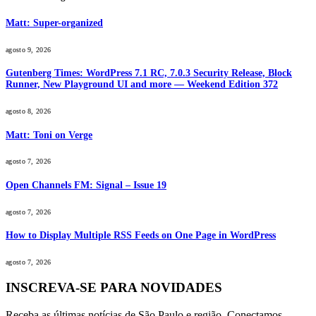
Matt: Super-organized
agosto 9, 2026
Gutenberg Times: WordPress 7.1 RC, 7.0.3 Security Release, Block
Runner, New Playground UI and more — Weekend Edition 372
agosto 8, 2026
Matt: Toni on Verge
agosto 7, 2026
Open Channels FM: Signal – Issue 19
agosto 7, 2026
How to Display Multiple RSS Feeds on One Page in WordPress
agosto 7, 2026
INSCREVA-SE PARA NOVIDADES
Receba as últimas notícias de São Paulo e região. Conectamos