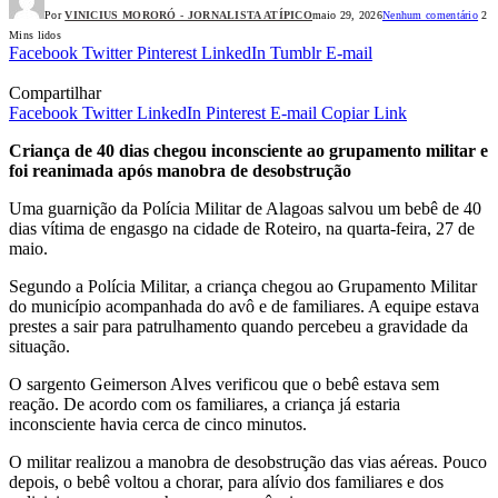
Por
VINICIUS MORORÓ - JORNALISTA ATÍPICO
maio 29, 2026
Nenhum comentário
2
Mins lidos
Facebook
Twitter
Pinterest
LinkedIn
Tumblr
E-mail
Compartilhar
Facebook
Twitter
LinkedIn
Pinterest
E-mail
Copiar Link
Criança de 40 dias chegou inconsciente ao grupamento militar e
foi reanimada após manobra de desobstrução
Uma guarnição da Polícia Militar de Alagoas salvou um bebê de 40
dias vítima de engasgo na cidade de Roteiro, na quarta-feira, 27 de
maio.
Segundo a Polícia Militar, a criança chegou ao Grupamento Militar
do município acompanhada do avô e de familiares. A equipe estava
prestes a sair para patrulhamento quando percebeu a gravidade da
situação.
O sargento Geimerson Alves verificou que o bebê estava sem
reação. De acordo com os familiares, a criança já estaria
inconsciente havia cerca de cinco minutos.
O militar realizou a manobra de desobstrução das vias aéreas. Pouco
depois, o bebê voltou a chorar, para alívio dos familiares e dos