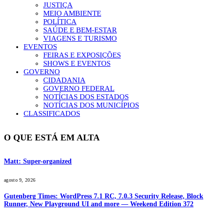
JUSTIÇA
MEIO AMBIENTE
POLÍTICA
SAÚDE E BEM-ESTAR
VIAGENS E TURISMO
EVENTOS
FEIRAS E EXPOSIÇÕES
SHOWS E EVENTOS
GOVERNO
CIDADANIA
GOVERNO FEDERAL
NOTÍCIAS DOS ESTADOS
NOTÍCIAS DOS MUNICÍPIOS
CLASSIFICADOS
O QUE ESTÁ EM ALTA
Matt: Super-organized
agosto 9, 2026
Gutenberg Times: WordPress 7.1 RC, 7.0.3 Security Release, Block
Runner, New Playground UI and more — Weekend Edition 372