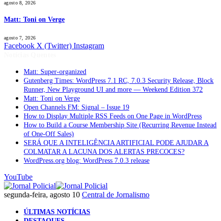
agosto 8, 2026
Matt: Toni on Verge
agosto 7, 2026
Facebook
X (Twitter)
Instagram
Notícias Quentes
Matt: Super-organized
Gutenberg Times: WordPress 7.1 RC, 7.0.3 Security Release, Block
Runner, New Playground UI and more — Weekend Edition 372
Matt: Toni on Verge
Open Channels FM: Signal – Issue 19
How to Display Multiple RSS Feeds on One Page in WordPress
How to Build a Course Membership Site (Recurring Revenue Instead
of One-Off Sales)
SERÁ QUE A INTELIGÊNCIA ARTIFICIAL PODE AJUDAR A
COLMATAR A LACUNA DOS ALERTAS PRECOCES?
WordPress.org blog: WordPress 7.0.3 release
YouTube
segunda-feira, agosto 10
Central de Jornalismo
ÚLTIMAS NOTÍCIAS
DESTAQUES