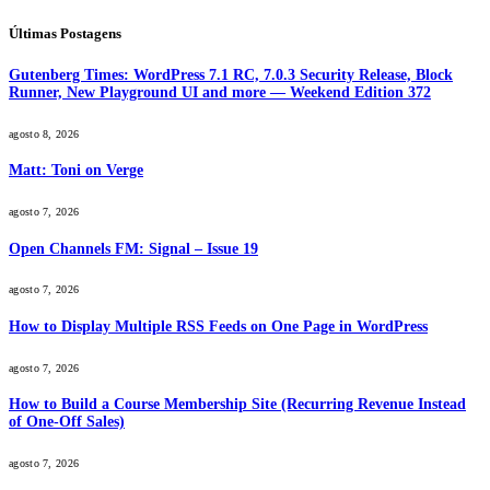
Últimas Postagens
Gutenberg Times: WordPress 7.1 RC, 7.0.3 Security Release, Block
Runner, New Playground UI and more — Weekend Edition 372
agosto 8, 2026
Matt: Toni on Verge
agosto 7, 2026
Open Channels FM: Signal – Issue 19
agosto 7, 2026
How to Display Multiple RSS Feeds on One Page in WordPress
agosto 7, 2026
How to Build a Course Membership Site (Recurring Revenue Instead
of One-Off Sales)
agosto 7, 2026