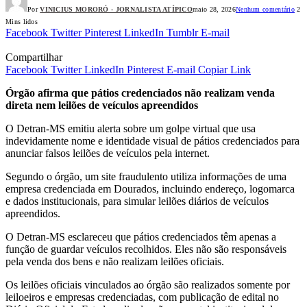
Por
VINICIUS MORORÓ - JORNALISTA ATÍPICO
maio 28, 2026
Nenhum comentário
2
Mins lidos
Facebook
Twitter
Pinterest
LinkedIn
Tumblr
E-mail
Compartilhar
Facebook
Twitter
LinkedIn
Pinterest
E-mail
Copiar Link
Órgão afirma que pátios credenciados não realizam venda
direta nem leilões de veículos apreendidos
O Detran-MS emitiu alerta sobre um golpe virtual que usa
indevidamente nome e identidade visual de pátios credenciados para
anunciar falsos leilões de veículos pela internet.
Segundo o órgão, um site fraudulento utiliza informações de uma
empresa credenciada em Dourados, incluindo endereço, logomarca
e dados institucionais, para simular leilões diários de veículos
apreendidos.
O Detran-MS esclareceu que pátios credenciados têm apenas a
função de guardar veículos recolhidos. Eles não são responsáveis
pela venda dos bens e não realizam leilões oficiais.
Os leilões oficiais vinculados ao órgão são realizados somente por
leiloeiros e empresas credenciadas, com publicação de edital no