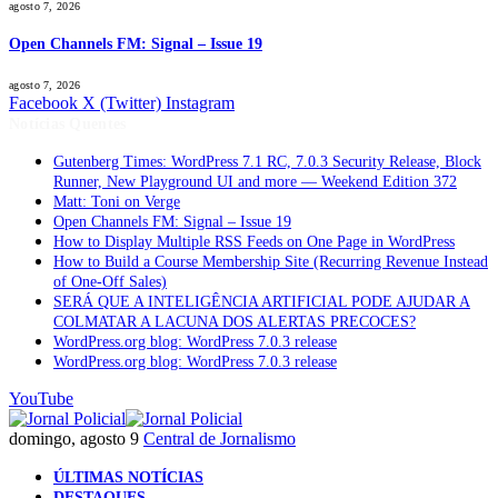
agosto 7, 2026
Open Channels FM: Signal – Issue 19
agosto 7, 2026
Facebook
X (Twitter)
Instagram
Notícias Quentes
Gutenberg Times: WordPress 7.1 RC, 7.0.3 Security Release, Block
Runner, New Playground UI and more — Weekend Edition 372
Matt: Toni on Verge
Open Channels FM: Signal – Issue 19
How to Display Multiple RSS Feeds on One Page in WordPress
How to Build a Course Membership Site (Recurring Revenue Instead
of One-Off Sales)
SERÁ QUE A INTELIGÊNCIA ARTIFICIAL PODE AJUDAR A
COLMATAR A LACUNA DOS ALERTAS PRECOCES?
WordPress.org blog: WordPress 7.0.3 release
WordPress.org blog: WordPress 7.0.3 release
YouTube
domingo, agosto 9
Central de Jornalismo
ÚLTIMAS NOTÍCIAS
DESTAQUES