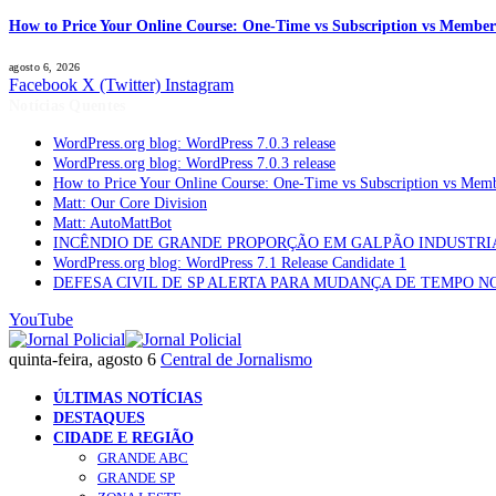
How to Price Your Online Course: One-Time vs Subscription vs Member
agosto 6, 2026
Facebook
X (Twitter)
Instagram
Notícias Quentes
WordPress.org blog: WordPress 7.0.3 release
WordPress.org blog: WordPress 7.0.3 release
How to Price Your Online Course: One-Time vs Subscription vs Mem
Matt: Our Core Division
Matt: AutoMattBot
INCÊNDIO DE GRANDE PROPORÇÃO EM GALPÃO INDUSTRI
WordPress.org blog: WordPress 7.1 Release Candidate 1
DEFESA CIVIL DE SP ALERTA PARA MUDANÇA DE TEMPO N
YouTube
quinta-feira, agosto 6
Central de Jornalismo
ÚLTIMAS NOTÍCIAS
DESTAQUES
CIDADE E REGIÃO
GRANDE ABC
GRANDE SP