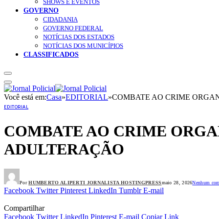
SHOWS E EVENTOS
GOVERNO
CIDADANIA
GOVERNO FEDERAL
NOTÍCIAS DOS ESTADOS
NOTÍCIAS DOS MUNICÍPIOS
CLASSIFICADOS
Você está em:
Casa
»
EDITORIAL
»
COMBATE AO CRIME ORGA
EDITORIAL
COMBATE AO CRIME ORGA
ADULTERAÇÃO
Por
HUMBERTO ALIPERTI JORNALISTA HOSTINGPRESS
maio 28, 2026
Nenhum com
Facebook
Twitter
Pinterest
LinkedIn
Tumblr
E-mail
Compartilhar
Facebook
Twitter
LinkedIn
Pinterest
E-mail
Copiar Link