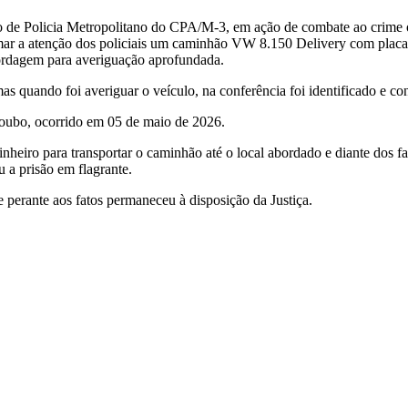
ão de Policia Metropolitano do CPA/M-3, em ação de combate ao crime 
amar a atenção dos policiais um caminhão VW 8.150 Delivery com placa
abordagem para averiguação aprofundada.
 mas quando foi averiguar o veículo, na conferência foi identificado e 
roubo, ocorrido em 05 de maio de 2026.
heiro para transportar o caminhão até o local abordado e diante dos f
u a prisão em flagrante.
e perante aos fatos permaneceu à disposição da Justiça.