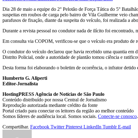
Dia 28 de maio a equipe do 2° Pelotão de Força Tática do 5° Batalh
suspeitas em roubos de carga pelo bairro de Vila Guilherme veio ch
parafusos de fixação, diante da suspeita do veículo, foi realizada a 
Durante a revista pessoal no condutor nada de ilícito foi encontrado,
Em consulta via COPOM, verificou-se que o veículo era produto de 
O condutor do veículo declarou que havia recebido uma quantia em din
Distrito Policial, onde a autoridade de plantão tomou ciência e ratifico
Desta forma foi elaborando o boletim de ocorrência, o infrator detido 
Humberto G. Aliperti
Editor-Jornalista
HostingPRESS Agência de Notícias de São Paulo
Conteúdo distribuído por nossa Central de Jornalismo
Reprodução autorizada mediante crédito da fonte
Portal criado para conectar os leitores da região ao melhor conteúdo
Somos líderes de audiência local. Somos sociais.
Conecte-se conosco
.
Compartilhar.
Facebook
Twitter
Pinterest
LinkedIn
Tumblr
E-mail