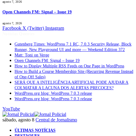
agosto 7, 2026
Open Channels FM: Signal – Issue 19
agosto 7, 2026
Facebook
X (Twitter)
Instagram
Notícias Quentes
Gutenberg Times: WordPress 7.1 RC, 7.0.3 Security Release, Block
Runner, New Playground UI and more — Weekend Edition 372
Matt: Toni on Verge
Open Channels FM: Signal – Issue 19
How to Display Multiple RSS Feeds on One Page in WordPress
How to Build a Course Membership Site (Recurring Revenue Instead
of One-Off Sales)
SERÁ QUE A INTELIGÊNCIA ARTIFICIAL PODE AJUDAR A
COLMATAR A LACUNA DOS ALERTAS PRECOCES?
WordPress.org blog: WordPress 7.0.3 release
WordPress.org blog: WordPress 7.0.3 release
YouTube
sábado, agosto 8
Central de Jornalismo
ÚLTIMAS NOTÍCIAS
DESTAQUES