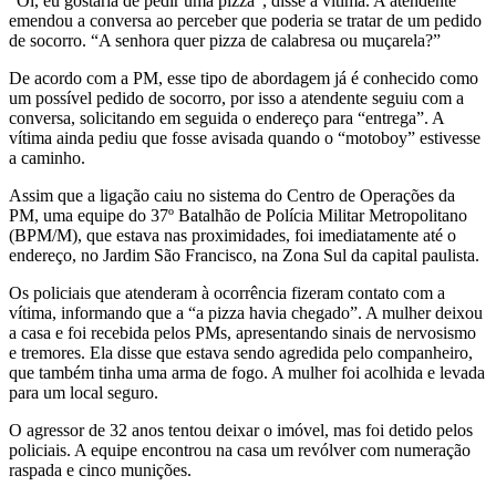
“Oi, eu gostaria de pedir uma pizza”, disse a vítima. A atendente
emendou a conversa ao perceber que poderia se tratar de um pedido
de socorro. “A senhora quer pizza de calabresa ou muçarela?”
De acordo com a PM, esse tipo de abordagem já é conhecido como
um possível pedido de socorro, por isso a atendente seguiu com a
conversa, solicitando em seguida o endereço para “entrega”. A
vítima ainda pediu que fosse avisada quando o “motoboy” estivesse
a caminho.
Assim que a ligação caiu no sistema do Centro de Operações da
PM, uma equipe do 37º Batalhão de Polícia Militar Metropolitano
(BPM/M), que estava nas proximidades, foi imediatamente até o
endereço, no Jardim São Francisco, na Zona Sul da capital paulista.
Os policiais que atenderam à ocorrência fizeram contato com a
vítima, informando que a “a pizza havia chegado”. A mulher deixou
a casa e foi recebida pelos PMs, apresentando sinais de nervosismo
e tremores. Ela disse que estava sendo agredida pelo companheiro,
que também tinha uma arma de fogo. A mulher foi acolhida e levada
para um local seguro.
O agressor de 32 anos tentou deixar o imóvel, mas foi detido pelos
policiais. A equipe encontrou na casa um revólver com numeração
raspada e cinco munições.