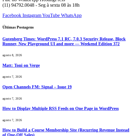
(11) 94792.0048 - Seg à sexta 08 às 18h
Facebook
Instagram
YouTube
WhatsApp
Últimas Postagens
Gutenberg Times: WordPress 7.1 RC, 7.0.3 Security Release, Block
Runner, New Playground UI and more — Weekend Edition 372
agosto 8, 2026
Matt: Toni on Verge
agosto 7, 2026
Open Channels FM: Signal – Issue 19
agosto 7, 2026
How to Display Multiple RSS Feeds on One Page in WordPress
agosto 7, 2026
How to Build a Course Membership Site (Recurring Revenue Instead
of One-Off Sales)