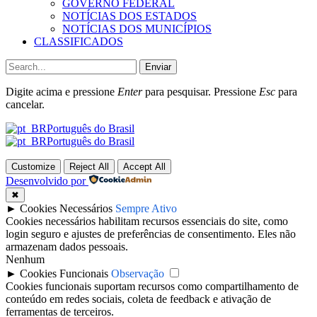
GOVERNO FEDERAL
NOTÍCIAS DOS ESTADOS
NOTÍCIAS DOS MUNICÍPIOS
CLASSIFICADOS
Enviar
Digite acima e pressione
Enter
para pesquisar. Pressione
Esc
para
cancelar.
Português do Brasil
Português do Brasil
Customize
Reject All
Accept All
Desenvolvido por
✖
►
Cookies Necessários
Sempre Ativo
Cookies necessários habilitam recursos essenciais do site, como
login seguro e ajustes de preferências de consentimento. Eles não
armazenam dados pessoais.
Nenhum
►
Cookies Funcionais
Observação
Cookies funcionais suportam recursos como compartilhamento de
conteúdo em redes sociais, coleta de feedback e ativação de
ferramentas de terceiros.