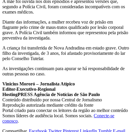
A mãe foi ouvida nos dois episódios e apresentou versões que,
segundo a Polícia Civil, foram consideradas incompatíveis com os
exames médicos.
Diante das informações, a mulher recebeu voz de prisão em
flagrante pelo crime de maus-tratos qualificado por lesão corporal
grave. A Polícia Civil também informou que representou pela prisão
preventiva da investigada.
A criança foi transferida de Nova Andradina em estado grave. Outro
filho da investigada, de 3 anos, foi afastado provisoriamente do lar
pelo Conselho Tutelar.
As investigações continuam para apurar se há responsabilidade de
outras pessoas no caso.
Vinicius Mororó – Jornalista Atípico
Editor-Executivo-Regional
HostingPRESS Agência de Notícias de São Paulo
Conteúdo distribuído por nossa Central de Jornalismo
Reprodução autorizada mediante crédito da fonte
Portal criado para conectar os leitores da região ao melhor conteúdo
Somos líderes de audiência local. Somos sociais.
Conecte-se
conosco
.
Compartilhar.
Facebook
Twitter
Pinterest
LinkedIn
Tumblr
E-mail