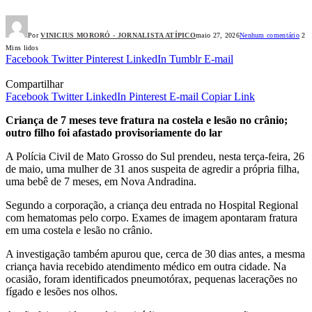
Por
VINICIUS MORORÓ - JORNALISTA ATÍPICO
maio 27, 2026
Nenhum comentário
2
Mins lidos
Facebook
Twitter
Pinterest
LinkedIn
Tumblr
E-mail
Compartilhar
Facebook
Twitter
LinkedIn
Pinterest
E-mail
Copiar Link
Criança de 7 meses teve fratura na costela e lesão no crânio;
outro filho foi afastado provisoriamente do lar
A Polícia Civil de Mato Grosso do Sul prendeu, nesta terça-feira, 26
de maio, uma mulher de 31 anos suspeita de agredir a própria filha,
uma bebê de 7 meses, em Nova Andradina.
Segundo a corporação, a criança deu entrada no Hospital Regional
com hematomas pelo corpo. Exames de imagem apontaram fratura
em uma costela e lesão no crânio.
A investigação também apurou que, cerca de 30 dias antes, a mesma
criança havia recebido atendimento médico em outra cidade. Na
ocasião, foram identificados pneumotórax, pequenas lacerações no
fígado e lesões nos olhos.