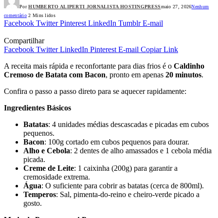
Por
HUMBERTO ALIPERTI JORNALISTA HOSTINGPRESS
maio 27, 2026
Nenhum
comentário
2 Mins lidos
Facebook
Twitter
Pinterest
LinkedIn
Tumblr
E-mail
Compartilhar
Facebook
Twitter
LinkedIn
Pinterest
E-mail
Copiar Link
A receita mais rápida e reconfortante para dias frios é o
Caldinho
Cremoso de Batata com Bacon
, pronto em apenas
20 minutos
.
Confira o passo a passo direto para se aquecer rapidamente:
Ingredientes Básicos
Batatas
: 4 unidades médias descascadas e picadas em cubos
pequenos.
Bacon
: 100g cortado em cubos pequenos para dourar.
Alho e Cebola
: 2 dentes de alho amassados e 1 cebola média
picada.
Creme de Leite
: 1 caixinha (200g) para garantir a
cremosidade extrema.
Água
: O suficiente para cobrir as batatas (cerca de 800ml).
Temperos
: Sal, pimenta-do-reino e cheiro-verde picado a
gosto.