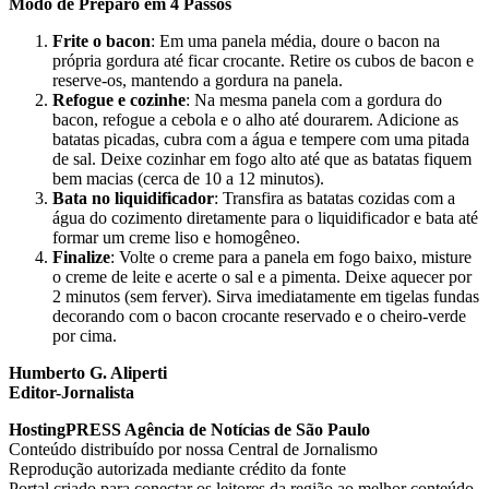
Modo de Preparo em 4 Passos
Frite o bacon
: Em uma panela média, doure o bacon na
própria gordura até ficar crocante. Retire os cubos de bacon e
reserve-os, mantendo a gordura na panela.
Refogue e cozinhe
: Na mesma panela com a gordura do
bacon, refogue a cebola e o alho até dourarem. Adicione as
batatas picadas, cubra com a água e tempere com uma pitada
de sal. Deixe cozinhar em fogo alto até que as batatas fiquem
bem macias (cerca de 10 a 12 minutos).
Bata no liquidificador
: Transfira as batatas cozidas com a
água do cozimento diretamente para o liquidificador e bata até
formar um creme liso e homogêneo.
Finalize
: Volte o creme para a panela em fogo baixo, misture
o creme de leite e acerte o sal e a pimenta. Deixe aquecer por
2 minutos (sem ferver). Sirva imediatamente em tigelas fundas
decorando com o bacon crocante reservado e o cheiro-verde
por cima.
Humberto G. Aliperti
Editor-Jornalista
HostingPRESS Agência de Notícias de São Paulo
Conteúdo distribuído por nossa Central de Jornalismo
Reprodução autorizada mediante crédito da fonte
Portal criado para conectar os leitores da região ao melhor conteúdo