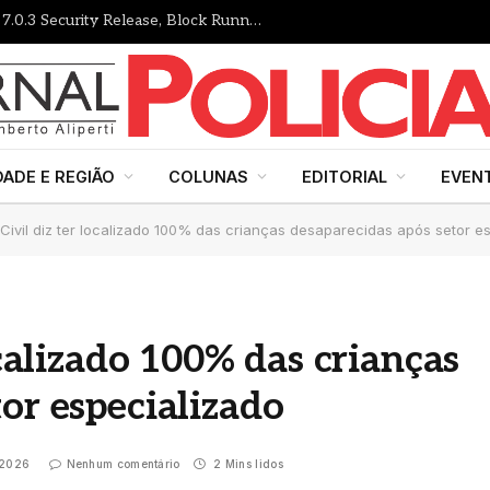
Gutenberg Times: WordPress 7.1 RC, 7.0.3 Security Release, Block Runner, New Playground UI and more — Weekend Edition 372
DADE E REGIÃO
COLUNAS
EDITORIAL
EVEN
 Civil diz ter localizado 100% das crianças desaparecidas após setor e
ocalizado 100% das crianças
or especializado
 2026
Nenhum comentário
2 Mins lidos