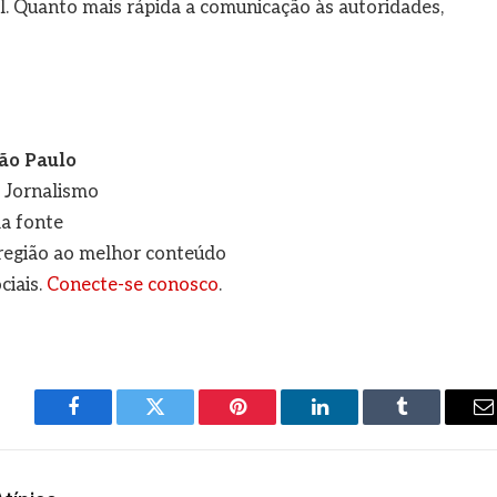
. Quanto mais rápida a comunicação às autoridades,
ão Paulo
e Jornalismo
a fonte
a região ao melhor conteúdo
ciais.
Conecte-se conosco
.
Facebook
Twitter
Pinterest
LinkedIn
Tumblr
E
m