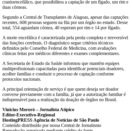
cranioencefálico, que possibilitou a captação de um fígado, um rim e
duas córneas.
Segundo a Central de Transplantes de Alagoas, apesar das captações
recentes, 608 pessoas seguem na fila por um órgão no estado. Desse
total, 554 aguardam córnea, 40 esperam por rim e 14 por fígado.
A morte encefálica é caracterizada pela perda completa e irreversível
das funções cerebrais. O diagnóstico segue critérios técnicos
definidos pelo Conselho Federal de Medicina, com avaliações
clínicas feitas por médicos diferentes e exames complementares.
A Secretaria de Estado da Saúde informou que mantém equipes
multiprofissionais capacitadas para identificar potenciais doadores,
acolher famílias e conduzir o processo de captação conforme
protocolos nacionais.
A principal orientação de serviço é que quem deseja ser doador
converse previamente com a família, já que a autorização familiar é
indispensável para a realização da doação de órgãos no Brasil.
Vinicius Mororó – Jornalista Atípico
Editor-Executivo-Regional
HostingPRESS Agência de Notícias de São Paulo
Conteúdo distribuído por nossa Central de Jornalismo
Reprodução autorizada mediante crédito da fonte