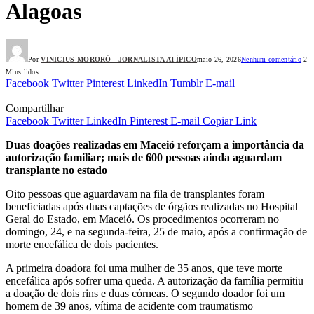
Alagoas
Por
VINICIUS MORORÓ - JORNALISTA ATÍPICO
maio 26, 2026
Nenhum comentário
2
Mins lidos
Facebook
Twitter
Pinterest
LinkedIn
Tumblr
E-mail
Compartilhar
Facebook
Twitter
LinkedIn
Pinterest
E-mail
Copiar Link
Duas doações realizadas em Maceió reforçam a importância da
autorização familiar; mais de 600 pessoas ainda aguardam
transplante no estado
Oito pessoas que aguardavam na fila de transplantes foram
beneficiadas após duas captações de órgãos realizadas no Hospital
Geral do Estado, em Maceió. Os procedimentos ocorreram no
domingo, 24, e na segunda-feira, 25 de maio, após a confirmação de
morte encefálica de dois pacientes.
A primeira doadora foi uma mulher de 35 anos, que teve morte
encefálica após sofrer uma queda. A autorização da família permitiu
a doação de dois rins e duas córneas. O segundo doador foi um
homem de 39 anos, vítima de acidente com traumatismo