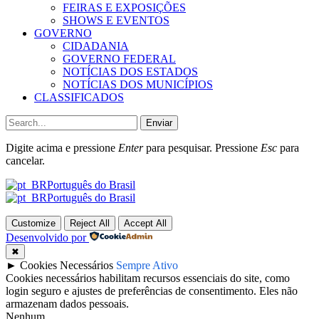
FEIRAS E EXPOSIÇÕES
SHOWS E EVENTOS
GOVERNO
CIDADANIA
GOVERNO FEDERAL
NOTÍCIAS DOS ESTADOS
NOTÍCIAS DOS MUNICÍPIOS
CLASSIFICADOS
Enviar
Digite acima e pressione
Enter
para pesquisar. Pressione
Esc
para
cancelar.
Português do Brasil
Português do Brasil
Customize
Reject All
Accept All
Desenvolvido por
✖
►
Cookies Necessários
Sempre Ativo
Cookies necessários habilitam recursos essenciais do site, como
login seguro e ajustes de preferências de consentimento. Eles não
armazenam dados pessoais.
Nenhum