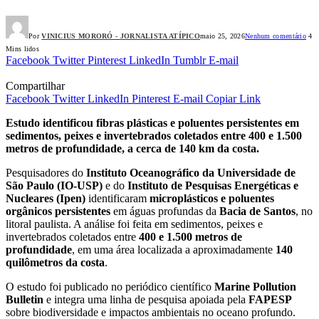
Por
VINICIUS MORORÓ - JORNALISTA ATÍPICO
maio 25, 2026
Nenhum comentário
4
Mins lidos
Facebook
Twitter
Pinterest
LinkedIn
Tumblr
E-mail
Compartilhar
Facebook
Twitter
LinkedIn
Pinterest
E-mail
Copiar Link
Estudo identificou fibras plásticas e poluentes persistentes em
sedimentos, peixes e invertebrados coletados entre 400 e 1.500
metros de profundidade, a cerca de 140 km da costa.
Pesquisadores do
Instituto Oceanográfico da Universidade de
São Paulo (IO-USP)
e do
Instituto de Pesquisas Energéticas e
Nucleares (Ipen)
identificaram
microplásticos e poluentes
orgânicos persistentes
em águas profundas da
Bacia de Santos
, no
litoral paulista. A análise foi feita em sedimentos, peixes e
invertebrados coletados entre
400 e 1.500 metros de
profundidade
, em uma área localizada a aproximadamente
140
quilômetros da costa
.
O estudo foi publicado no periódico científico
Marine Pollution
Bulletin
e integra uma linha de pesquisa apoiada pela
FAPESP
sobre biodiversidade e impactos ambientais no oceano profundo.