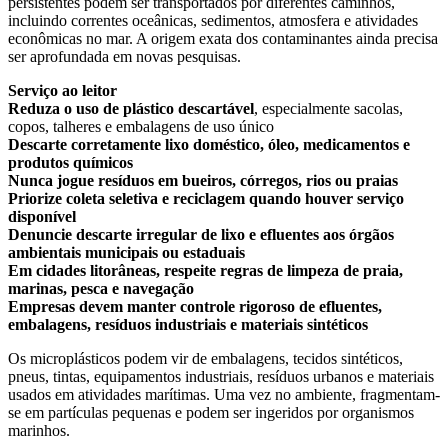
persistentes podem ser transportados por diferentes caminhos,
incluindo correntes oceânicas, sedimentos, atmosfera e atividades
econômicas no mar. A origem exata dos contaminantes ainda precisa
ser aprofundada em novas pesquisas.
Serviço ao leitor
Reduza o uso de plástico descartável
, especialmente sacolas,
copos, talheres e embalagens de uso único
Descarte corretamente lixo doméstico, óleo, medicamentos e
produtos químicos
Nunca jogue resíduos em bueiros, córregos, rios ou praias
Priorize coleta seletiva e reciclagem quando houver serviço
disponível
Denuncie descarte irregular de lixo e efluentes aos órgãos
ambientais municipais ou estaduais
Em cidades litorâneas, respeite regras de limpeza de praia,
marinas, pesca e navegação
Empresas devem manter controle rigoroso de efluentes,
embalagens, resíduos industriais e materiais sintéticos
Os microplásticos podem vir de embalagens, tecidos sintéticos,
pneus, tintas, equipamentos industriais, resíduos urbanos e materiais
usados em atividades marítimas. Uma vez no ambiente, fragmentam-
se em partículas pequenas e podem ser ingeridos por organismos
marinhos.