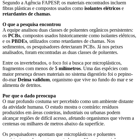
Segundo a Agência FAPESP, os materiais encontrados incluem
fibras plásticas e compostos usados como
isolantes elétricos
e
retardantes de chamas
.
O que a pesquisa encontrou
A equipe analisou duas classes de poluentes orgânicos persistentes:
os
PCBs
, compostos usados historicamente como isolantes elétricos,
e os
PBDEs
, utilizados como retardantes de chamas. Nos
sedimentos, os pesquisadores detectaram PCBs. Já nos peixes
analisados, foram encontradas as duas classes de poluentes.
Entre os invertebrados, o foco foi a busca por microplásticos,
fragmentos com menos de
5 milímetros
. Uma das espécies com
maior presença desses materiais no sistema digestório foi o pepino-
do-mar
Deima validum
, organismo que vive no fundo do mar e se
alimenta de detritos.
Por que o dado preocupa
O mar profundo costuma ser percebido como um ambiente distante
da atividade humana. O estudo mostra o contrário: resíduos
produzidos em áreas costeiras, industriais ou urbanas podem
alcançar regiões de difícil acesso, afetando organismos que vivem a
centenas ou milhares de metros abaixo da superfície.
Os pesquisadores apontam que microplásticos e poluentes