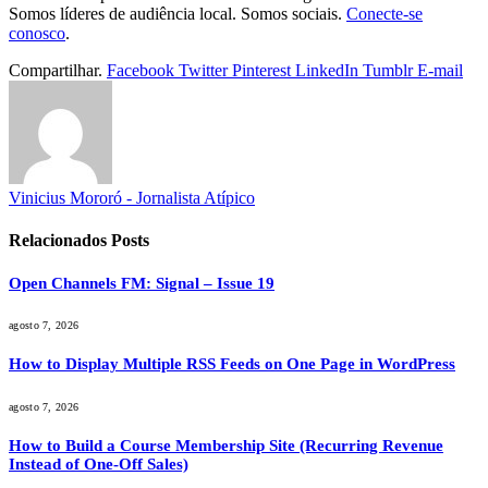
Somos líderes de audiência local. Somos sociais.
Conecte-se
conosco
.
Compartilhar.
Facebook
Twitter
Pinterest
LinkedIn
Tumblr
E-mail
Vinicius Mororó - Jornalista Atípico
Relacionados
Posts
Open Channels FM: Signal – Issue 19
agosto 7, 2026
How to Display Multiple RSS Feeds on One Page in WordPress
agosto 7, 2026
How to Build a Course Membership Site (Recurring Revenue
Instead of One-Off Sales)