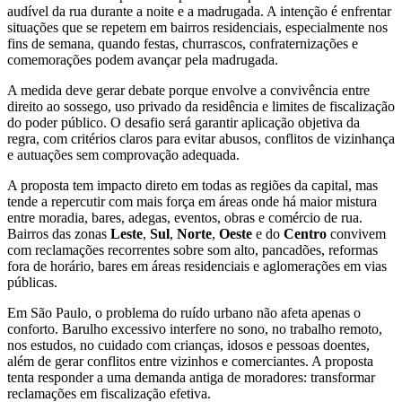
audível da rua durante a noite e a madrugada. A intenção é enfrentar
situações que se repetem em bairros residenciais, especialmente nos
fins de semana, quando festas, churrascos, confraternizações e
comemorações podem avançar pela madrugada.
A medida deve gerar debate porque envolve a convivência entre
direito ao sossego, uso privado da residência e limites de fiscalização
do poder público. O desafio será garantir aplicação objetiva da
regra, com critérios claros para evitar abusos, conflitos de vizinhança
e autuações sem comprovação adequada.
A proposta tem impacto direto em todas as regiões da capital, mas
tende a repercutir com mais força em áreas onde há maior mistura
entre moradia, bares, adegas, eventos, obras e comércio de rua.
Bairros das zonas
Leste
,
Sul
,
Norte
,
Oeste
e do
Centro
convivem
com reclamações recorrentes sobre som alto, pancadões, reformas
fora de horário, bares em áreas residenciais e aglomerações em vias
públicas.
Em São Paulo, o problema do ruído urbano não afeta apenas o
conforto. Barulho excessivo interfere no sono, no trabalho remoto,
nos estudos, no cuidado com crianças, idosos e pessoas doentes,
além de gerar conflitos entre vizinhos e comerciantes. A proposta
tenta responder a uma demanda antiga de moradores: transformar
reclamações em fiscalização efetiva.