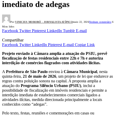
imediato de adegas
Por
VINICIUS MORORÓ - JORNALISTA ATÍPICO
maio 22, 2026
Nenhum comentário
6
Mins lidos
Facebook
Twitter
Pinterest
LinkedIn
Tumblr
E-mail
Compartilhar
Facebook
Twitter
LinkedIn
Pinterest
E-mail
Copiar Link
Projeto enviado à Câmara amplia a atuação do PSIU, prevê
fiscalização de festas residenciais entre 22h e 7h e autoriza
interdição de comércios flagrados com atividades ilícitas.
A
Prefeitura de São Paulo
enviou à
Câmara Municipal
, nesta
quinta-feira,
21 de maio de 2026
, um projeto de lei que endurece as
regras contra poluição sonora na capital. A proposta amplia a
atuação do
Programa Silêncio Urbano (PSIU)
, inclui a
possibilidade de fiscalização em imóveis residenciais e permite a
interdição imediata de estabelecimentos comerciais ligados a
atividades ilícitas, medida direcionada principalmente a locais
conhecidos como “adegas”.
Pelo texto, festas, reuniões e comemorações em casas ou