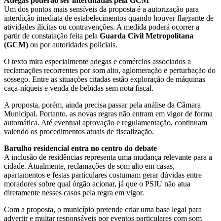
Adegas poderão ser interditadas pela GCM
Um dos pontos mais sensíveis da proposta é a autorização para
interdição imediata de estabelecimentos quando houver flagrante de
atividades ilícitas ou contravenções. A medida poderá ocorrer a
partir de constatação feita pela
Guarda Civil Metropolitana
(GCM)
ou por autoridades policiais.
O texto mira especialmente adegas e comércios associados a
reclamações recorrentes por som alto, aglomeração e perturbação do
sossego. Entre as situações citadas estão exploração de máquinas
caça-níqueis e venda de bebidas sem nota fiscal.
A proposta, porém, ainda precisa passar pela análise da Câmara
Municipal. Portanto, as novas regras não entram em vigor de forma
automática. Até eventual aprovação e regulamentação, continuam
valendo os procedimentos atuais de fiscalização.
Barulho residencial entra no centro do debate
A inclusão de residências representa uma mudança relevante para a
cidade. Atualmente, reclamações de som alto em casas,
apartamentos e festas particulares costumam gerar dúvidas entre
moradores sobre qual órgão acionar, já que o PSIU não atua
diretamente nesses casos pela regra em vigor.
Com a proposta, o município pretende criar uma base legal para
advertir e multar responsáveis por eventos particulares com som