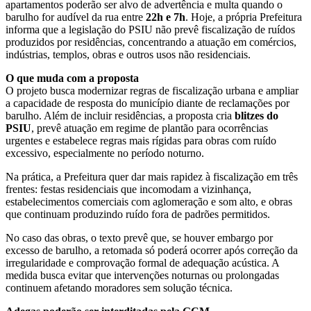
apartamentos poderão ser alvo de advertência e multa quando o
barulho for audível da rua entre
22h e 7h
. Hoje, a própria Prefeitura
informa que a legislação do PSIU não prevê fiscalização de ruídos
produzidos por residências, concentrando a atuação em comércios,
indústrias, templos, obras e outros usos não residenciais.
O que muda com a proposta
O projeto busca modernizar regras de fiscalização urbana e ampliar
a capacidade de resposta do município diante de reclamações por
barulho. Além de incluir residências, a proposta cria
blitzes do
PSIU
, prevê atuação em regime de plantão para ocorrências
urgentes e estabelece regras mais rígidas para obras com ruído
excessivo, especialmente no período noturno.
Na prática, a Prefeitura quer dar mais rapidez à fiscalização em três
frentes: festas residenciais que incomodam a vizinhança,
estabelecimentos comerciais com aglomeração e som alto, e obras
que continuam produzindo ruído fora de padrões permitidos.
No caso das obras, o texto prevê que, se houver embargo por
excesso de barulho, a retomada só poderá ocorrer após correção da
irregularidade e comprovação formal de adequação acústica. A
medida busca evitar que intervenções noturnas ou prolongadas
continuem afetando moradores sem solução técnica.