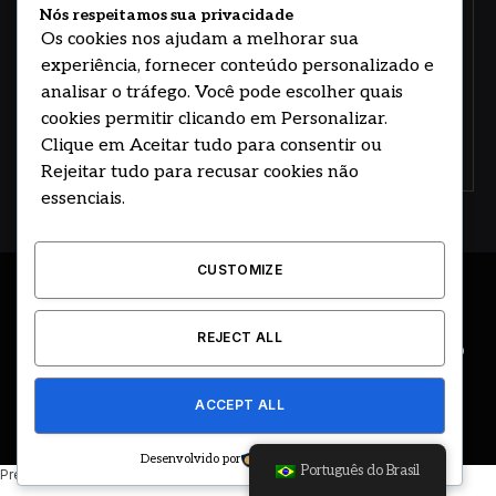
Nós respeitamos sua privacidade
Os cookies nos ajudam a melhorar sua
experiência, fornecer conteúdo personalizado e
analisar o tráfego. Você pode escolher quais
cookies permitir clicando em Personalizar.
Clique em Aceitar tudo para consentir ou
Concorde com nossos termos e acordo de
política
Rejeitar tudo para recusar cookies não
essenciais.
CUSTOMIZE
© 2026 DESENVOLVIDO POR HOSTING PRIME BRASIL
REJECT ALL
ÚLTIMAS NOTÍCIAS
DESTAQUES
CIDADE E REGIÃO
COLUNAS
EDITORIAL
EVENTOS
GOVERNO
ACCEPT ALL
CLASSIFICADOS
Desenvolvido por
Português do Brasil
Precisando de ajuda? Basta enviar uma mensagem.