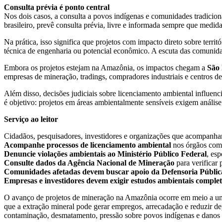
Consulta prévia é ponto central
Nos dois casos, a consulta a povos indígenas e comunidades tradicio
brasileiro, prevê consulta prévia, livre e informada sempre que medida
Na prática, isso significa que projetos com impacto direto sobre terri
técnica de engenharia ou potencial econômico. A escuta das comunidad
Embora os projetos estejam na Amazônia, os impactos chegam a
São
empresas de mineração, tradings, compradores industriais e centros de 
Além disso, decisões judiciais sobre licenciamento ambiental influen
é objetivo: projetos em áreas ambientalmente sensíveis exigem análise 
Serviço ao leitor
Cidadãos, pesquisadores, investidores e organizações que acompanham
Acompanhe processos de licenciamento ambiental
nos órgãos comp
Denuncie violações ambientais ao Ministério Público Federal
, es
Consulte dados da Agência Nacional de Mineração
para verificar
Comunidades afetadas devem buscar apoio da Defensoria Pública,
Empresas e investidores devem exigir estudos ambientais completo
O avanço de projetos de mineração na Amazônia ocorre em meio a um
que a extração mineral pode gerar empregos, arrecadação e reduzir de
contaminação, desmatamento, pressão sobre povos indígenas e danos ir