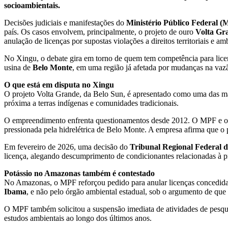
socioambientais.
Decisões judiciais e manifestações do
Ministério Público Federal 
país. Os casos envolvem, principalmente, o projeto de ouro
Volta Gr
anulação de licenças por supostas violações a direitos territoriais e amb
No Xingu, o debate gira em torno de quem tem competência para licenc
usina de
Belo Monte
, em uma região já afetada por mudanças na vazã
O que está em disputa no Xingu
O projeto Volta Grande, da Belo Sun, é apresentado como uma das mai
próxima a terras indígenas e comunidades tradicionais.
O empreendimento enfrenta questionamentos desde 2012. O MPF e orga
pressionada pela hidrelétrica de Belo Monte. A empresa afirma que o pr
Em fevereiro de 2026, uma decisão do
Tribunal Regional Federal 
licença, alegando descumprimento de condicionantes relacionadas à 
Potássio no Amazonas também é contestado
No Amazonas, o MPF reforçou pedido para anular licenças concedid
Ibama
, e não pelo órgão ambiental estadual, sob o argumento de que 
O MPF também solicitou a suspensão imediata de atividades de pesquis
estudos ambientais ao longo dos últimos anos.