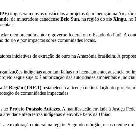
(MPF)
impuseram novos obstáculos a projetos de mineração na Amazônia,
ande
, da mineradora canadense
Belo Sun
, na região do
rio Xingu
, no 
ientais.
iar o empreendimento: o governo federal ou o Estado do Pará. A contro
o do rio e por impactos sobre comunidades locais.
ores iniciativas de extração de ouro na Amazônia brasileira. A propos
nizações indígenas apontam falhas no licenciamento, ausência ou insuf
ojeto segue sujeito à autorização das autoridades ambientais e judiciais
da 1ª Região (TRF-1)
restabeleceu a licença de instalação do projeto,
proteção de comunidades impactadas.
as ao
Projeto Potássio Autazes
. A manifestação enviada à Justiça Fed
a atividade afeta terras indígenas e envolve bens da União.
a e exploração mineral na região. Segundo o órgão, o caso reúne um his