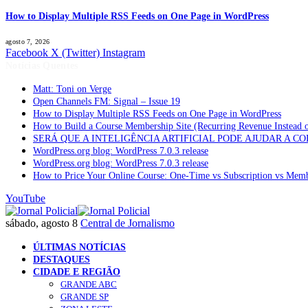
How to Display Multiple RSS Feeds on One Page in WordPress
agosto 7, 2026
Facebook
X (Twitter)
Instagram
Notícias Quentes
Matt: Toni on Verge
Open Channels FM: Signal – Issue 19
How to Display Multiple RSS Feeds on One Page in WordPress
How to Build a Course Membership Site (Recurring Revenue Instead 
SERÁ QUE A INTELIGÊNCIA ARTIFICIAL PODE AJUDAR A C
WordPress.org blog: WordPress 7.0.3 release
WordPress.org blog: WordPress 7.0.3 release
How to Price Your Online Course: One-Time vs Subscription vs Mem
YouTube
sábado, agosto 8
Central de Jornalismo
ÚLTIMAS NOTÍCIAS
DESTAQUES
CIDADE E REGIÃO
GRANDE ABC
GRANDE SP