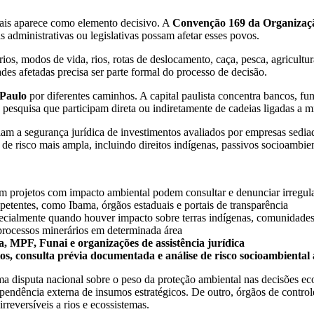
nais aparece como elemento decisivo. A
Convenção 169 da Organizaçã
s administrativas ou legislativas possam afetar esses povos.
tórios, modos de vida, rios, rotas de deslocamento, caça, pesca, agricu
es afetadas precisa ser parte formal do processo de decisão.
 Paulo
por diferentes caminhos. A capital paulista concentra bancos, fun
pesquisa que participam direta ou indiretamente de cadeias ligadas a min
ciam a segurança jurídica de investimentos avaliados por empresas sedi
de risco mais ampla, incluindo direitos indígenas, passivos socioambient
 projetos com impacto ambiental podem consultar e denunciar irregular
etentes, como Ibama, órgãos estaduais e portais de transparência
pecialmente quando houver impacto sobre terras indígenas, comunidades
 processos minerários em determinada área
 MPF, Funai e organizações de assistência jurídica
s, consulta prévia documentada e análise de risco socioambiental 
a disputa nacional sobre o peso da proteção ambiental nas decisões 
pendência externa de insumos estratégicos. De outro, órgãos de control
reversíveis a rios e ecossistemas.