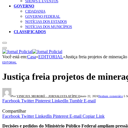
SHOWS E EVENTOS
GOVERNO
CIDADANIA
GOVERNO FEDERAL
NOTÍCIAS DOS ESTADOS
NOTÍCIAS DOS MUNICÍPIOS
CLASSIFICADOS
Você está em:
Casa
»
EDITORIAL
»
Justiça freia projetos de mineraç
EDITORIAL
Justiça freia projetos de mine
Por
VINICIUS MORORÓ - JORNALISTA ATÍPICO
maio 22, 2026
Nenhum comentário
5 M
Facebook
Twitter
Pinterest
LinkedIn
Tumblr
E-mail
Compartilhar
Facebook
Twitter
LinkedIn
Pinterest
E-mail
Copiar Link
Decisões e pedidos do Ministério Público Federal ampliam press