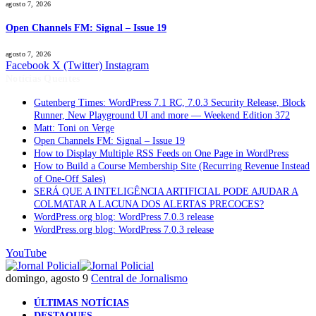
agosto 7, 2026
Open Channels FM: Signal – Issue 19
agosto 7, 2026
Facebook
X (Twitter)
Instagram
Notícias Quentes
Gutenberg Times: WordPress 7.1 RC, 7.0.3 Security Release, Block
Runner, New Playground UI and more — Weekend Edition 372
Matt: Toni on Verge
Open Channels FM: Signal – Issue 19
How to Display Multiple RSS Feeds on One Page in WordPress
How to Build a Course Membership Site (Recurring Revenue Instead
of One-Off Sales)
SERÁ QUE A INTELIGÊNCIA ARTIFICIAL PODE AJUDAR A
COLMATAR A LACUNA DOS ALERTAS PRECOCES?
WordPress.org blog: WordPress 7.0.3 release
WordPress.org blog: WordPress 7.0.3 release
YouTube
domingo, agosto 9
Central de Jornalismo
ÚLTIMAS NOTÍCIAS
DESTAQUES