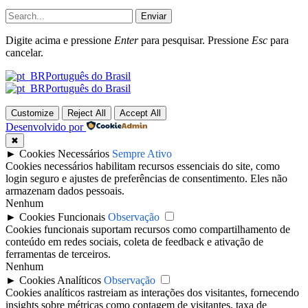
Enviar
Digite acima e pressione
Enter
para pesquisar. Pressione
Esc
para
cancelar.
Português do Brasil
Português do Brasil
Customize
Reject All
Accept All
Desenvolvido por
✖
►
Cookies Necessários
Sempre Ativo
Cookies necessários habilitam recursos essenciais do site, como
login seguro e ajustes de preferências de consentimento. Eles não
armazenam dados pessoais.
Nenhum
►
Cookies Funcionais
Observação
Cookies funcionais suportam recursos como compartilhamento de
conteúdo em redes sociais, coleta de feedback e ativação de
ferramentas de terceiros.
Nenhum
►
Cookies Analíticos
Observação
Cookies analíticos rastreiam as interações dos visitantes, fornecendo
insights sobre métricas como contagem de visitantes, taxa de