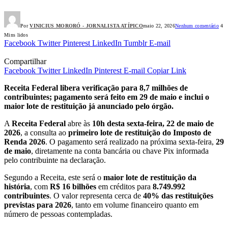
Por
VINICIUS MORORÓ - JORNALISTA ATÍPICO
maio 22, 2026
Nenhum comentário
4
Mins lidos
Facebook
Twitter
Pinterest
LinkedIn
Tumblr
E-mail
Compartilhar
Facebook
Twitter
LinkedIn
Pinterest
E-mail
Copiar Link
Receita Federal libera verificação para 8,7 milhões de
contribuintes; pagamento será feito em 29 de maio e inclui o
maior lote de restituição já anunciado pelo órgão.
A
Receita Federal
abre às
10h desta sexta-feira, 22 de maio de
2026
, a consulta ao
primeiro lote de restituição do Imposto de
Renda 2026
. O pagamento será realizado na próxima sexta-feira,
29
de maio
, diretamente na conta bancária ou chave Pix informada
pelo contribuinte na declaração.
Segundo a Receita, este será o
maior lote de restituição da
história
, com
R$ 16 bilhões
em créditos para
8.749.992
contribuintes
. O valor representa cerca de
40% das restituições
previstas para 2026
, tanto em volume financeiro quanto em
número de pessoas contempladas.