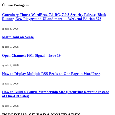
Últimas Postagens
Gutenberg Times: WordPress 7.1 RC, 7.0.3 Security Release, Block
Runner, New Playground UI and more — Weekend Edition 372
agosto 8, 2026
Matt: Toni on Verge
agosto 7, 2026
Open Channels FM: Signal – Issue 19
agosto 7, 2026
How to Display Multiple RSS Feeds on One Page in WordPress
agosto 7, 2026
How to Build a Course Membership Site (Recurring Revenue Instead
of One-Off Sales)
agosto 7, 2026