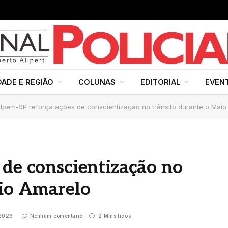
DADE E REGIÃO
COLUNAS
EDITORIAL
EVEN
Ipem-SP reforça ações de conscientização no trânsito durante o Maio
 de conscientização no
aio Amarelo
 2026
Nenhum comentário
2 Mins lidos