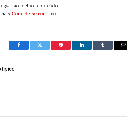
a região ao melhor conteúdo
ciais.
Conecte-se conosco
.
Facebook
Twitter
Pinterest
LinkedIn
Tumblr
E
m
Atípico