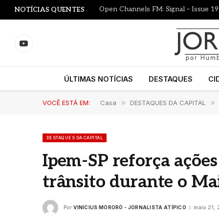
Open Channels FM: Signal – Issue 19
NOTÍCIAS QUENTES
YouTube
ÚLTIMAS NOTÍCIAS
DESTAQUES
CI
VOCÊ ESTÁ EM:
Casa
»
DESTAQUES DA CAPITAL
»
DESTAQUES DA CAPITAL
Ipem-SP reforça ações
trânsito durante o M
Por
VINICIUS MORORÓ - JORNALISTA ATÍPICO
maio 21,