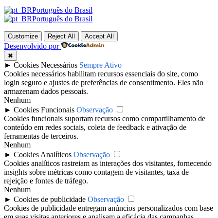
Português do Brasil
Português do Brasil
Customize
Reject All
Accept All
Desenvolvido por
✖
►
Cookies Necessários
Sempre Ativo
Cookies necessários habilitam recursos essenciais do site, como
login seguro e ajustes de preferências de consentimento. Eles não
armazenam dados pessoais.
Nenhum
►
Cookies Funcionais
Observação
Cookies funcionais suportam recursos como compartilhamento de
conteúdo em redes sociais, coleta de feedback e ativação de
ferramentas de terceiros.
Nenhum
►
Cookies Analíticos
Observação
Cookies analíticos rastreiam as interações dos visitantes, fornecendo
insights sobre métricas como contagem de visitantes, taxa de
rejeição e fontes de tráfego.
Nenhum
►
Cookies de publicidade
Observação
Cookies de publicidade entregam anúncios personalizados com base
em suas visitas anteriores e analisam a eficácia das campanhas