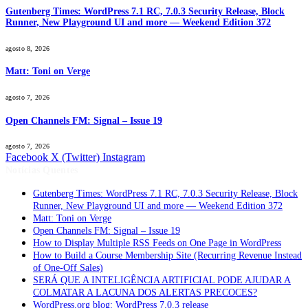
Gutenberg Times: WordPress 7.1 RC, 7.0.3 Security Release, Block
Runner, New Playground UI and more — Weekend Edition 372
agosto 8, 2026
Matt: Toni on Verge
agosto 7, 2026
Open Channels FM: Signal – Issue 19
agosto 7, 2026
Facebook
X (Twitter)
Instagram
Notícias Quentes
Gutenberg Times: WordPress 7.1 RC, 7.0.3 Security Release, Block
Runner, New Playground UI and more — Weekend Edition 372
Matt: Toni on Verge
Open Channels FM: Signal – Issue 19
How to Display Multiple RSS Feeds on One Page in WordPress
How to Build a Course Membership Site (Recurring Revenue Instead
of One-Off Sales)
SERÁ QUE A INTELIGÊNCIA ARTIFICIAL PODE AJUDAR A
COLMATAR A LACUNA DOS ALERTAS PRECOCES?
WordPress.org blog: WordPress 7.0.3 release