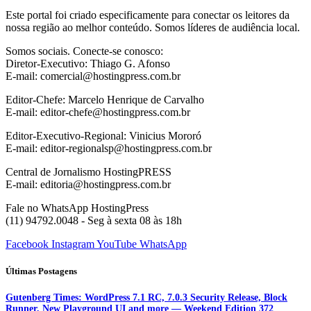
Este portal foi criado especificamente para conectar os leitores da
nossa região ao melhor conteúdo. Somos líderes de audiência local.
Somos sociais. Conecte-se conosco:
Diretor-Executivo: Thiago G. Afonso
E-mail: comercial@hostingpress.com.br
Editor-Chefe: Marcelo Henrique de Carvalho
E-mail: editor-chefe@hostingpress.com.br
Editor-Executivo-Regional: Vinicius Mororó
E-mail: editor-regionalsp@hostingpress.com.br
Central de Jornalismo HostingPRESS
E-mail: editoria@hostingpress.com.br
Fale no WhatsApp HostingPress
(11) 94792.0048 - Seg à sexta 08 às 18h
Facebook
Instagram
YouTube
WhatsApp
Últimas Postagens
Gutenberg Times: WordPress 7.1 RC, 7.0.3 Security Release, Block
Runner, New Playground UI and more — Weekend Edition 372