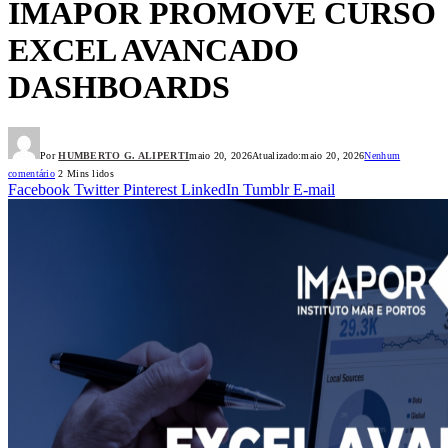
IMAPOR PROMOVE CURSO
EXCEL AVANCADO
DASHBOARDS
Por
HUMBERTO G. ALIPERTI
maio 20, 2026
Atualizado:
maio 20, 2026
Nenhum
comentário
2 Mins lidos
Facebook
Twitter
Pinterest
LinkedIn
Tumblr
E-mail