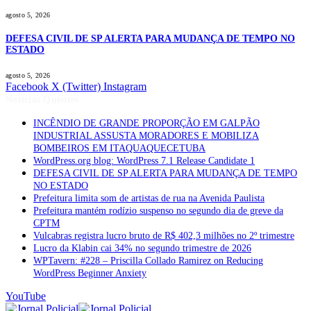
agosto 5, 2026
DEFESA CIVIL DE SP ALERTA PARA MUDANÇA DE TEMPO NO
ESTADO
agosto 5, 2026
Facebook
X (Twitter)
Instagram
Notícias Quentes
INCÊNDIO DE GRANDE PROPORÇÃO EM GALPÃO
INDUSTRIAL ASSUSTA MORADORES E MOBILIZA
BOMBEIROS EM ITAQUAQUECETUBA
WordPress.org blog: WordPress 7.1 Release Candidate 1
DEFESA CIVIL DE SP ALERTA PARA MUDANÇA DE TEMPO
NO ESTADO
Prefeitura limita som de artistas de rua na Avenida Paulista
Prefeitura mantém rodízio suspenso no segundo dia de greve da
CPTM
Vulcabras registra lucro bruto de R$ 402,3 milhões no 2º trimestre
Lucro da Klabin cai 34% no segundo trimestre de 2026
WPTavern: #228 – Priscilla Collado Ramirez on Reducing
WordPress Beginner Anxiety
YouTube