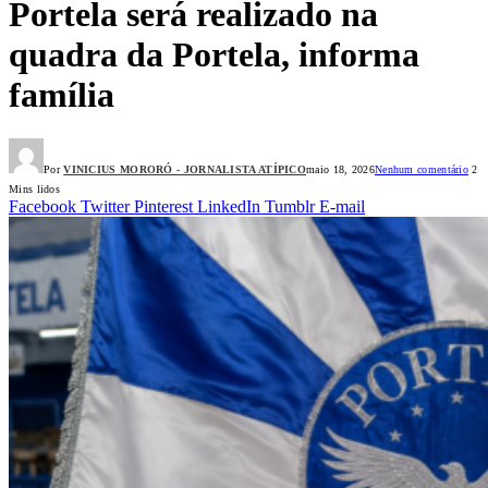
Portela será realizado na
quadra da Portela, informa
família
Por
VINICIUS MORORÓ - JORNALISTA ATÍPICO
maio 18, 2026
Nenhum comentário
2
Mins lidos
Facebook
Twitter
Pinterest
LinkedIn
Tumblr
E-mail