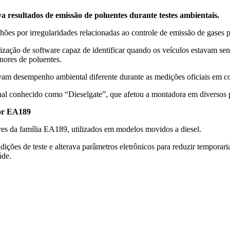
a resultados de emissão de poluentes durante testes ambientais.
s por irregularidades relacionadas ao controle de emissão de gases po
ização de software capaz de identificar quando os veículos estavam send
nores de poluentes.
vam desempenho ambiental diferente durante as medições oficiais em c
onal conhecido como “Dieselgate”, que afetou a montadora em diversos 
tor EA189
s da família EA189, utilizados em modelos movidos a diesel.
dições de teste e alterava parâmetros eletrônicos para reduzir tempora
úde.