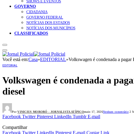
SHOWS E EVENTOS
GOVERNO
CIDADANIA
GOVERNO FEDERAL
NOTÍCIAS DOS ESTADOS
NOTÍCIAS DOS MUNICÍPIOS
CLASSIFICADOS
Você está em:
Casa
»
EDITORIAL
»
Volkswagen é condenada a pagar R$
EDITORIAL
Volkswagen é condenada a pagar 
diesel
Por
VINICIUS MORORÓ - JORNALISTA ATÍPICO
maio 17, 2026
Nenhum comentário
2 M
Facebook
Twitter
Pinterest
LinkedIn
Tumblr
E-mail
Compartilhar
Facebook
Twitter
LinkedIn
Pinterest
E-mail
Copiar Link