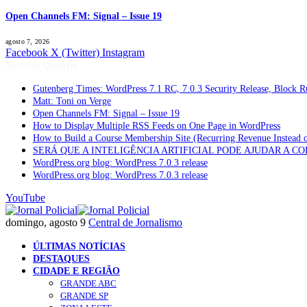
Open Channels FM: Signal – Issue 19
agosto 7, 2026
Facebook
X (Twitter)
Instagram
Notícias Quentes
Gutenberg Times: WordPress 7.1 RC, 7.0.3 Security Release, Block
Matt: Toni on Verge
Open Channels FM: Signal – Issue 19
How to Display Multiple RSS Feeds on One Page in WordPress
How to Build a Course Membership Site (Recurring Revenue Instead 
SERÁ QUE A INTELIGÊNCIA ARTIFICIAL PODE AJUDAR A C
WordPress.org blog: WordPress 7.0.3 release
WordPress.org blog: WordPress 7.0.3 release
YouTube
domingo, agosto 9
Central de Jornalismo
ÚLTIMAS NOTÍCIAS
DESTAQUES
CIDADE E REGIÃO
GRANDE ABC
GRANDE SP