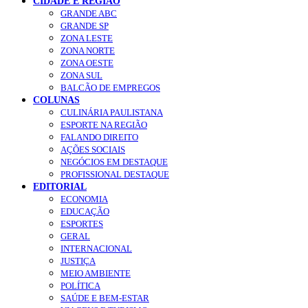
CIDADE E REGIÃO
GRANDE ABC
GRANDE SP
ZONA LESTE
ZONA NORTE
ZONA OESTE
ZONA SUL
BALCÃO DE EMPREGOS
COLUNAS
CULINÁRIA PAULISTANA
ESPORTE NA REGIÃO
FALANDO DIREITO
AÇÕES SOCIAIS
NEGÓCIOS EM DESTAQUE
PROFISSIONAL DESTAQUE
EDITORIAL
ECONOMIA
EDUCAÇÃO
ESPORTES
GERAL
INTERNACIONAL
JUSTIÇA
MEIO AMBIENTE
POLÍTICA
SAÚDE E BEM-ESTAR