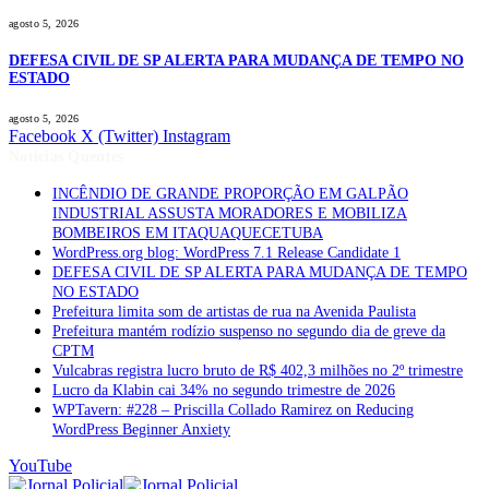
agosto 5, 2026
DEFESA CIVIL DE SP ALERTA PARA MUDANÇA DE TEMPO NO
ESTADO
agosto 5, 2026
Facebook
X (Twitter)
Instagram
Notícias Quentes
INCÊNDIO DE GRANDE PROPORÇÃO EM GALPÃO
INDUSTRIAL ASSUSTA MORADORES E MOBILIZA
BOMBEIROS EM ITAQUAQUECETUBA
WordPress.org blog: WordPress 7.1 Release Candidate 1
DEFESA CIVIL DE SP ALERTA PARA MUDANÇA DE TEMPO
NO ESTADO
Prefeitura limita som de artistas de rua na Avenida Paulista
Prefeitura mantém rodízio suspenso no segundo dia de greve da
CPTM
Vulcabras registra lucro bruto de R$ 402,3 milhões no 2º trimestre
Lucro da Klabin cai 34% no segundo trimestre de 2026
WPTavern: #228 – Priscilla Collado Ramirez on Reducing
WordPress Beginner Anxiety
YouTube