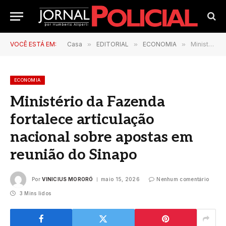
VOCÊ ESTÁ EM:
Casa
»
EDITORIAL
»
ECONOMIA
»
Ministério da Fazenda fortalece articulação nacional sobre apostas em reunião do Sinapo
ECONOMIA
Ministério da Fazenda
fortalece articulação
nacional sobre apostas em
reunião do Sinapo
Por
VINICIUS MORORÓ
maio 15, 2026
Nenhum comentário
3 Mins lidos