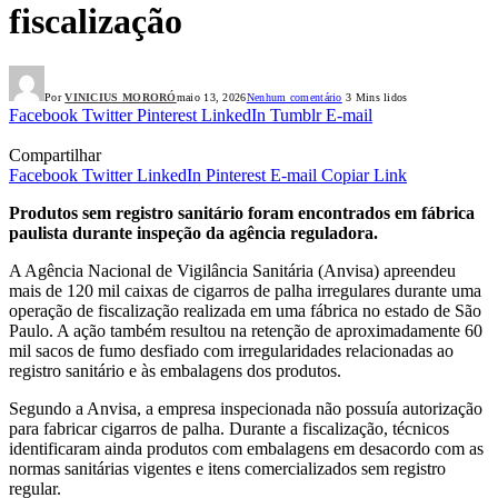
fiscalização
Por
VINICIUS MORORÓ
maio 13, 2026
Nenhum comentário
3 Mins lidos
Facebook
Twitter
Pinterest
LinkedIn
Tumblr
E-mail
Compartilhar
Facebook
Twitter
LinkedIn
Pinterest
E-mail
Copiar Link
Produtos sem registro sanitário foram encontrados em fábrica
paulista durante inspeção da agência reguladora.
A Agência Nacional de Vigilância Sanitária (Anvisa) apreendeu
mais de 120 mil caixas de cigarros de palha irregulares durante uma
operação de fiscalização realizada em uma fábrica no estado de São
Paulo. A ação também resultou na retenção de aproximadamente 60
mil sacos de fumo desfiado com irregularidades relacionadas ao
registro sanitário e às embalagens dos produtos.
Segundo a Anvisa, a empresa inspecionada não possuía autorização
para fabricar cigarros de palha. Durante a fiscalização, técnicos
identificaram ainda produtos com embalagens em desacordo com as
normas sanitárias vigentes e itens comercializados sem registro
regular.