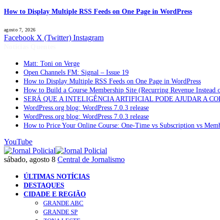
How to Display Multiple RSS Feeds on One Page in WordPress
agosto 7, 2026
Facebook
X (Twitter)
Instagram
Notícias Quentes
Matt: Toni on Verge
Open Channels FM: Signal – Issue 19
How to Display Multiple RSS Feeds on One Page in WordPress
How to Build a Course Membership Site (Recurring Revenue Instead 
SERÁ QUE A INTELIGÊNCIA ARTIFICIAL PODE AJUDAR A C
WordPress.org blog: WordPress 7.0.3 release
WordPress.org blog: WordPress 7.0.3 release
How to Price Your Online Course: One-Time vs Subscription vs Mem
YouTube
sábado, agosto 8
Central de Jornalismo
ÚLTIMAS NOTÍCIAS
DESTAQUES
CIDADE E REGIÃO
GRANDE ABC
GRANDE SP