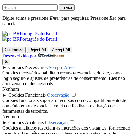
Enviar
Digite acima e pressione
Enter
para pesquisar. Pressione
Esc
para
cancelar.
Português do Brasil
Português do Brasil
Customize
Reject All
Accept All
Desenvolvido por
✖
►
Cookies Necessários
Sempre Ativo
Cookies necessários habilitam recursos essenciais do site, como
login seguro e ajustes de preferências de consentimento. Eles não
armazenam dados pessoais.
Nenhum
►
Cookies Funcionais
Observação
Cookies funcionais suportam recursos como compartilhamento de
conteúdo em redes sociais, coleta de feedback e ativação de
ferramentas de terceiros.
Nenhum
►
Cookies Analíticos
Observação
Cookies analíticos rastreiam as interações dos visitantes, fornecendo
insights sobre métricas como contagem de visitantes, taxa de