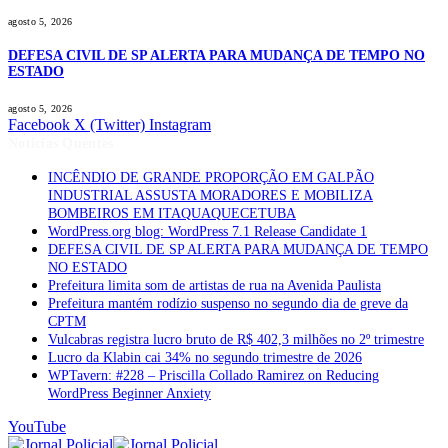
agosto 5, 2026
DEFESA CIVIL DE SP ALERTA PARA MUDANÇA DE TEMPO NO
ESTADO
agosto 5, 2026
Facebook
X (Twitter)
Instagram
Notícias Quentes
INCÊNDIO DE GRANDE PROPORÇÃO EM GALPÃO
INDUSTRIAL ASSUSTA MORADORES E MOBILIZA
BOMBEIROS EM ITAQUAQUECETUBA
WordPress.org blog: WordPress 7.1 Release Candidate 1
DEFESA CIVIL DE SP ALERTA PARA MUDANÇA DE TEMPO
NO ESTADO
Prefeitura limita som de artistas de rua na Avenida Paulista
Prefeitura mantém rodízio suspenso no segundo dia de greve da
CPTM
Vulcabras registra lucro bruto de R$ 402,3 milhões no 2º trimestre
Lucro da Klabin cai 34% no segundo trimestre de 2026
WPTavern: #228 – Priscilla Collado Ramirez on Reducing
WordPress Beginner Anxiety
YouTube