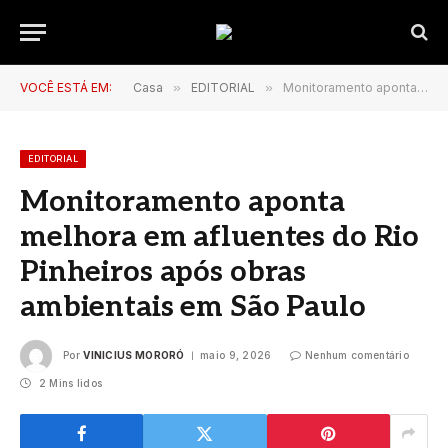
VOCÊ ESTÁ EM:
Casa
»
EDITORIAL
»
Monitoramento aponta melhora em afluentes do Rio Pinheiros após obras ambientais em São Paulo
EDITORIAL
Monitoramento aponta
melhora em afluentes do Rio
Pinheiros após obras
ambientais em São Paulo
Por
VINICIUS MORORÓ
maio 9, 2026
Nenhum comentário
2 Mins lidos