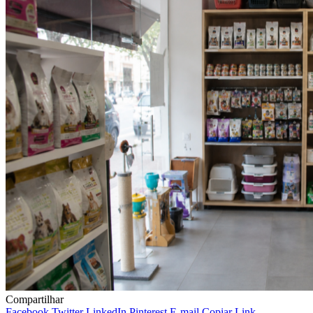
Compartilhar
Facebook
Twitter
LinkedIn
Pinterest
E-mail
Copiar Link