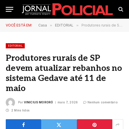
VOCÊ ESTÁ EM:
Casa
»
EDITORIAL
»
Produtores rurais de SP devem atualizar rebanhos no sistema Gedave até 11 de maio
EDITORIAL
Produtores rurais de SP
devem atualizar rebanhos no
sistema Gedave até 11 de
maio
Por
VINICIUS MORORÓ
maio 7, 2026
Nenhum comentário
2 Mins lidos