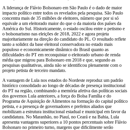
A liderança de Flávio Bolsonaro em São Paulo é o dado de maior
impacto político entre todos os revelados pela pesquisa. São Paulo
concentra mais de 35 milhões de eleitores, número que por si só
equivale a um eleitorado maior do que o da maioria dos países da
América do Sul. Historicamente, o estado oscilou entre o petismo e
o bolsonarismo nas eleições de 2018, 2022 e agora projeta
majoritariamente na direção do candidato do PL. O resultado reflete
tanto a solidez da base eleitoral conservadora no estado mais
populoso e economicamente dinâmico do Brasil quanto as
dificuldades do PT em reconquistar o eleitorado urbano de renda
média que migrou para Bolsonaro em 2018 e que, segundo as
pesquisas qualitativas, ainda não se identificou plenamente com o
projeto petista de terceiro mandato.
A vantagem de Lula nos estados do Nordeste reproduz um padrão
histórico consolidado ao longo de décadas de presença institucional
do PT na região, combinando a memória afetiva das políticas sociais
dos governos Lula anteriores, a força do Bolsa Família e do
Programa de Aquisição de Alimentos na formação do capital político
petista, e a presença de governadores e prefeitos aliados que
mobilizam a estrutura institucional estadual e municipal em favor da
candidatura. No Maranhão, no Piauí, no Ceará e na Bahia, Lula
apresenta vantagens superiores a 10 pontos percentuais sobre Flávio
Bolsonaro no primeiro turno, margens que dificilmente serão