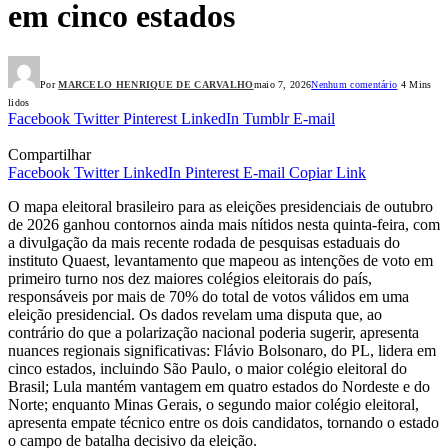
em cinco estados
Por
MARCELO HENRIQUE DE CARVALHO
maio 7, 2026
Nenhum comentário
4 Mins
lidos
Facebook
Twitter
Pinterest
LinkedIn
Tumblr
E-mail
Compartilhar
Facebook
Twitter
LinkedIn
Pinterest
E-mail
Copiar Link
O mapa eleitoral brasileiro para as eleições presidenciais de outubro
de 2026 ganhou contornos ainda mais nítidos nesta quinta-feira, com
a divulgação da mais recente rodada de pesquisas estaduais do
instituto Quaest, levantamento que mapeou as intenções de voto em
primeiro turno nos dez maiores colégios eleitorais do país,
responsáveis por mais de 70% do total de votos válidos em uma
eleição presidencial. Os dados revelam uma disputa que, ao
contrário do que a polarização nacional poderia sugerir, apresenta
nuances regionais significativas: Flávio Bolsonaro, do PL, lidera em
cinco estados, incluindo São Paulo, o maior colégio eleitoral do
Brasil; Lula mantém vantagem em quatro estados do Nordeste e do
Norte; enquanto Minas Gerais, o segundo maior colégio eleitoral,
apresenta empate técnico entre os dois candidatos, tornando o estado
o campo de batalha decisivo da eleição.