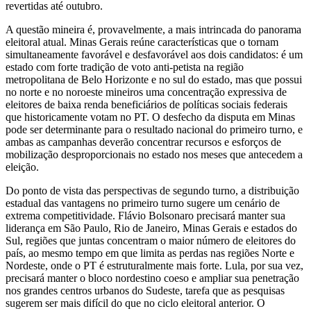
revertidas até outubro.
A questão mineira é, provavelmente, a mais intrincada do panorama
eleitoral atual. Minas Gerais reúne características que o tornam
simultaneamente favorável e desfavorável aos dois candidatos: é um
estado com forte tradição de voto anti-petista na região
metropolitana de Belo Horizonte e no sul do estado, mas que possui
no norte e no noroeste mineiros uma concentração expressiva de
eleitores de baixa renda beneficiários de políticas sociais federais
que historicamente votam no PT. O desfecho da disputa em Minas
pode ser determinante para o resultado nacional do primeiro turno, e
ambas as campanhas deverão concentrar recursos e esforços de
mobilização desproporcionais no estado nos meses que antecedem a
eleição.
Do ponto de vista das perspectivas de segundo turno, a distribuição
estadual das vantagens no primeiro turno sugere um cenário de
extrema competitividade. Flávio Bolsonaro precisará manter sua
liderança em São Paulo, Rio de Janeiro, Minas Gerais e estados do
Sul, regiões que juntas concentram o maior número de eleitores do
país, ao mesmo tempo em que limita as perdas nas regiões Norte e
Nordeste, onde o PT é estruturalmente mais forte. Lula, por sua vez,
precisará manter o bloco nordestino coeso e ampliar sua penetração
nos grandes centros urbanos do Sudeste, tarefa que as pesquisas
sugerem ser mais difícil do que no ciclo eleitoral anterior. O