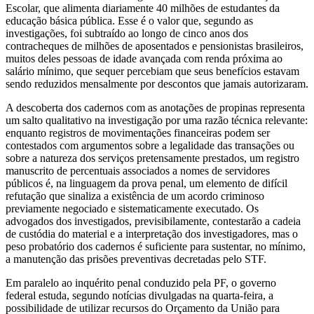
Escolar, que alimenta diariamente 40 milhões de estudantes da
educação básica pública. Esse é o valor que, segundo as
investigações, foi subtraído ao longo de cinco anos dos
contracheques de milhões de aposentados e pensionistas brasileiros,
muitos deles pessoas de idade avançada com renda próxima ao
salário mínimo, que sequer percebiam que seus benefícios estavam
sendo reduzidos mensalmente por descontos que jamais autorizaram.
A descoberta dos cadernos com as anotações de propinas representa
um salto qualitativo na investigação por uma razão técnica relevante:
enquanto registros de movimentações financeiras podem ser
contestados com argumentos sobre a legalidade das transações ou
sobre a natureza dos serviços pretensamente prestados, um registro
manuscrito de percentuais associados a nomes de servidores
públicos é, na linguagem da prova penal, um elemento de difícil
refutação que sinaliza a existência de um acordo criminoso
previamente negociado e sistematicamente executado. Os
advogados dos investigados, previsibilamente, contestarão a cadeia
de custódia do material e a interpretação dos investigadores, mas o
peso probatório dos cadernos é suficiente para sustentar, no mínimo,
a manutenção das prisões preventivas decretadas pelo STF.
Em paralelo ao inquérito penal conduzido pela PF, o governo
federal estuda, segundo notícias divulgadas na quarta-feira, a
possibilidade de utilizar recursos do Orçamento da União para