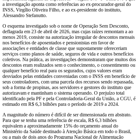
a investigação aponta como referências ao ex-procurador-geral do
INSS, Virgílio Oliveira Filho, e ao ex-presidente do instituto,
Alessandro Stefanutto.
O esquema investigado sob o nome de Operação Sem Desconto,
deflagrada em 23 de abril de 2026, mas cujas raízes remontam a ao
menos 2019, consiste na autorização irregular de descontos mensais
nos benefícios de aposentados e pensionistas em favor de
associações e entidades de classe que supostamente ofereceriam
serviços como planos de saúde, seguros de vida e outros benefícios
coletivos. Na prática, as investigações demonstraram que muitos dos
descontos eram realizados sem o conhecimento, o consentimento ou
qualquer benefício real para os segurados, cujos valores eram
desviados pelas entidades conveniadas com o INSS em benefício de
seus controladores, com uma parcela dos recursos sendo repassada,
sob a forma de propinas, aos servidores e gestores do instituto que
autorizavam e mantinham o sistema operando. O prejuízo total
identificado pela PF e pela Controladoria-Geral da União, a CGU, é
estimado em R$ 6,3 bilhões para o período de 2019 a 2024.
A magnitude do número é difícil de ser dimensionada em abstrato.
Para que se tenha uma referência de escala, R$ 6,3 bilhões
equivalem a aproximadamente 15% do orçamento anual do
Ministério da Saúde destinado à Atenção Básica em todo o Brasil,
ou a mais de dois anos do Programa Nacional de Alimentação