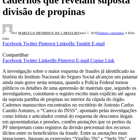
divisão de propinas
Por
MARCELO HENRIQUE DE CARVALHO
maio 7, 2026
Nenhum comentário
4 Mins
lidos
Facebook
Twitter
Pinterest
LinkedIn
Tumblr
E-mail
Compartilhar
Facebook
Twitter
LinkedIn
Pinterest
E-mail
Copiar Link
A investigação sobre o maior esquema de fraudes já identificado na
história do Instituto Nacional do Seguro Social alcançou um patamar
ainda mais grave nesta semana, quando a Polícia Federal tornou
públicos os detalhes de uma apreensão de materiais que, segundo os
investigadores, constituem o registro escrito mais explícito até agora
da suposta partilha de propinas no interior da cúpula do órgão.
Cadernos manuscritos encontrados no escritório de Antonio Carlos
Camilo Antunes, o “Careca do INSS”, apontado pelas investigações
como lobista e articulador central do esquema de descontos ilegais
em aposentadorias e pensões, contêm anotações que os peritos da
PF interpretam como registros da divisão percentual dos recursos
ilícitos entre os beneficiários da fraude. Entre as anotações mais
impactantes, figuram as expressões “Virgílio 5%” e “Stefa 5%”, que