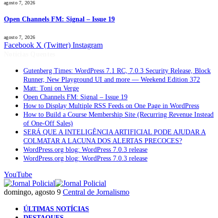
agosto 7, 2026
Open Channels FM: Signal – Issue 19
agosto 7, 2026
Facebook
X (Twitter)
Instagram
Notícias Quentes
Gutenberg Times: WordPress 7.1 RC, 7.0.3 Security Release, Block
Runner, New Playground UI and more — Weekend Edition 372
Matt: Toni on Verge
Open Channels FM: Signal – Issue 19
How to Display Multiple RSS Feeds on One Page in WordPress
How to Build a Course Membership Site (Recurring Revenue Instead
of One-Off Sales)
SERÁ QUE A INTELIGÊNCIA ARTIFICIAL PODE AJUDAR A
COLMATAR A LACUNA DOS ALERTAS PRECOCES?
WordPress.org blog: WordPress 7.0.3 release
WordPress.org blog: WordPress 7.0.3 release
YouTube
domingo, agosto 9
Central de Jornalismo
ÚLTIMAS NOTÍCIAS
DESTAQUES