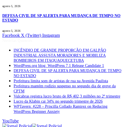
agosto 5, 2026
DEFESA CIVIL DE SP ALERTA PARA MUDANÇA DE TEMPO NO
ESTADO
agosto 5, 2026
Facebook
X (Twitter)
Instagram
Notícias Quentes
INCÊNDIO DE GRANDE PROPORÇÃO EM GALPÃO
INDUSTRIAL ASSUSTA MORADORES E MOBILIZA
BOMBEIROS EM ITAQUAQUECETUBA
WordPress.org blog: WordPress 7.1 Release Candidate 1
DEFESA CIVIL DE SP ALERTA PARA MUDANÇA DE TEMPO
NO ESTADO
Prefeitura limita som de artistas de rua na Avenida Paulista
Prefeitura mantém rodízio suspenso no segundo dia de greve da
CPTM
Vulcabras registra lucro bruto de R$ 402,3 milhões no 2º trimestre
Lucro da Klabin cai 34% no segundo trimestre de 2026
WPTavern: #228 – Priscilla Collado Ramirez on Reducing
WordPress Beginner Anxiety
YouTube