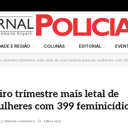
DADE E REGIÃO
COLUNAS
EDITORIAL
EVEN
a o primeiro trimestre mais letal de sua história para as mulheres com 3
iro trimestre mais letal de
mulheres com 399 feminicídi
Nenhum comentário
4 Mins lidos