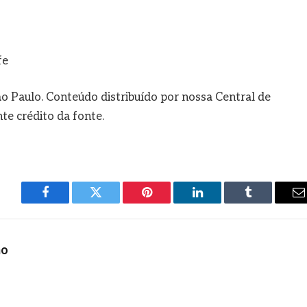
fe
o Paulo. Conteúdo distribuído por nossa Central de
e crédito da fonte.
Facebook
Twitter
Pinterest
LinkedIn
Tumblr
E
m
ho